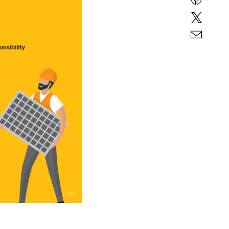
Facebo
Twitter
E-
mail
©