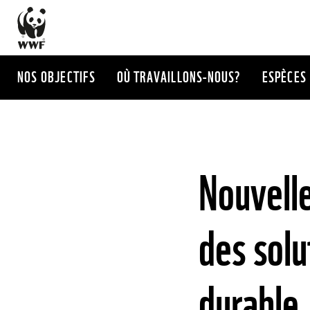
Aller
au
contenu
principal
NOS OBJECTIFS
OÙ TRAVAILLONS-NOUS?
ESPÈCES
Nouvell
des solu
durable