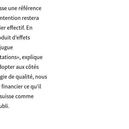
uisse une référence
intention restera
r effectif. En
duit d’effets
njugue
tations», explique
dopter aux côtés
gie de qualité, nous
financier ce qu’il
e suisse comme
bli.