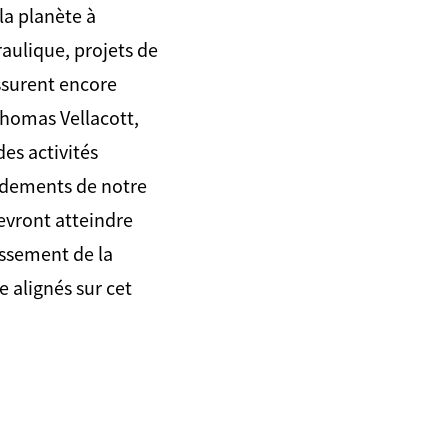
la planète à
raulique, projets de
assurent encore
Thomas Vellacott,
es activités
ondements de notre
devront atteindre
issement de la
e alignés sur cet