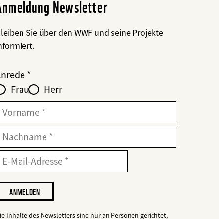
Anmeldung Newsletter
leiben Sie über den WWF und seine Projekte
nformiert.
Web2Case
bald
ieldset
anrede_name
Anrede
nfofelder
löschen
Frau
Herr
ür
web2lead
Vorname
Nachname
-
-
ailadresse
ail
dresse
ch
öchte,
ass
er
ie Inhalte des Newsletters sind nur an Personen gerichtet,