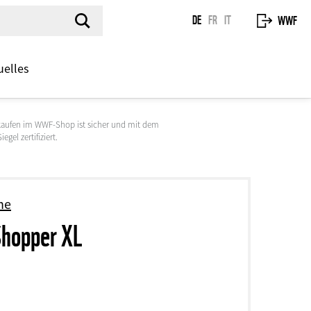
DE
FR
IT
WWF
uelles
kaufen im WWF-Shop ist sicher und mit dem
egel zertifiziert.
ne
hopper XL