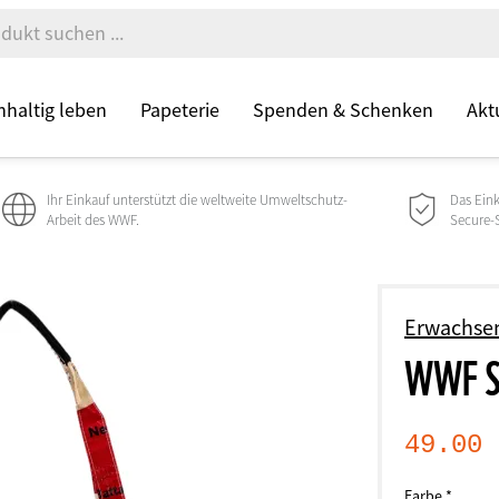
haltig leben
Papeterie
Spenden & Schenken
Akt
Ihr Einkauf unterstützt die weltweite Umweltschutz-
Das Ein
Arbeit des WWF.
Secure-Si
Erwachse
WWF S
49.00
Farbe