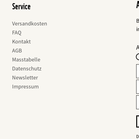
Service
B
Versandkosten
i
FAQ
Kontakt
F
I
AGB
-
Masstabelle
f
Datenschutz
Newsletter
Impressum
E
E
M
M
A
I
m
d
d
D