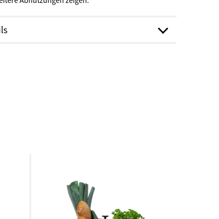
weitere Abnutzungen zeigen.
ls
ierte Industriesäcke (Fairtrade)
cha