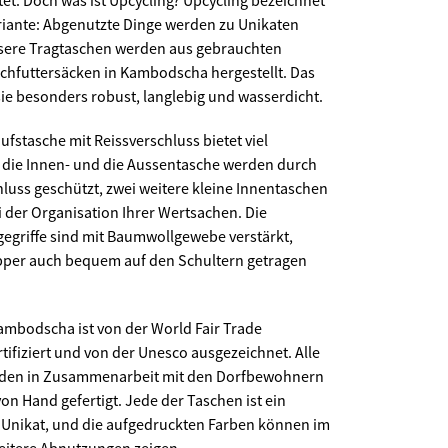
et. Doch was ist Upcycling? Upcycling bezeichnet
ariante: Abgenutzte Dinge werden zu Unikaten
sere Tragtaschen werden aus gebrauchten
chfuttersäcken in Kambodscha hergestellt. Das
sie besonders robust, langlebig und wasserdicht.
ufstasche mit Reissverschluss bietet viel
die Innen- und die Aussentasche werden durch
hluss geschützt, zwei weitere kleine Innentaschen
i der Organisation Ihrer Wertsachen. Die
gegriffe sind mit Baumwollgewebe verstärkt,
pper auch bequem auf den Schultern getragen
Kambodscha ist von der World Fair Trade
tifiziert und von der Unesco ausgezeichnet. Alle
rden in Zusammenarbeit mit den Dorfbewohnern
n Hand gefertigt. Jede der Taschen ist ein
 Unikat, und die aufgedruckten Farben können im