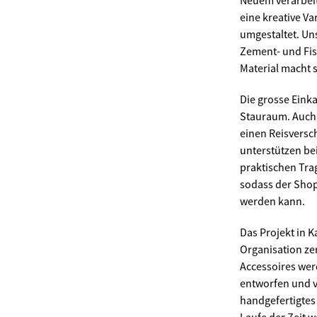
Neuem verarbeit
eine kreative V
umgestaltet. Un
Zement- und Fis
Material macht 
Die grosse Einka
Stauraum. Auch 
einen Reisversc
unterstützen be
praktischen Tra
sodass der Sho
werden kann.
Das Projekt in 
Organisation zer
Accessoires we
entworfen und vo
handgefertigtes