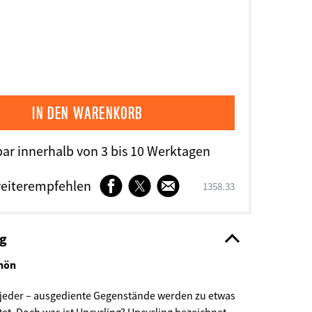
bar innerhalb von 3 bis 10 Werktagen
Facebook
Twitter
E-
eiterempfehlen
SKU
1358.33
Mail
ng
chön
 jeder – ausgediente Gegenstände werden zu etwas