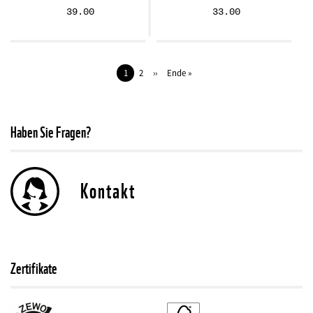
39.00
33.00
Seitennummerierung
Aktuelle
1
Seite
2
Nächste
››
Letzte
Ende »
Seite
Seite
Seite
Haben Sie Fragen?
Kontakt
Zertifikate