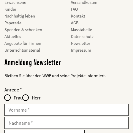
Erwachsene
Versandkosten
Kinder
FAQ
Nachhaltig leben
Kontakt
Papeterie
AGB
Spenden & schenken
Masstabelle
Aktuelles
Datenschutz
Angebote für Firmen
Newsletter
Unterrichtsmaterial
Impressum
Anmeldung Newsletter
Bleiben Sie über den WWF und seine Projekte informiert.
Web2Case
bald
Fieldset
anrede_name
Anrede
Infofelder
löschen
-
Frau
Herr
für
web2lead
Vorname
Nachname
E-