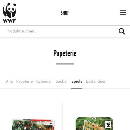
Direkt
zum
SHOP
Inhalt
Papeterie
Alle
Papeterie
Kalender
Bücher
Spiele
Bastelideen