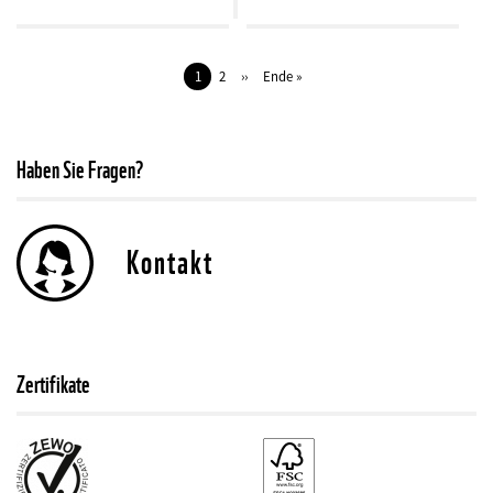
Seitennummerierung
Aktuelle
1
Seite
2
Nächste
››
Letzte
Ende »
Seite
Seite
Seite
Haben Sie Fragen?
Kontakt
Zertifikate