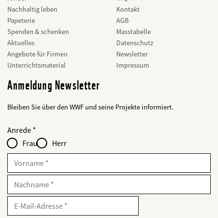
Nachhaltig leben
Kontakt
Papeterie
AGB
Spenden & schenken
Masstabelle
Aktuelles
Datenschutz
Angebote für Firmen
Newsletter
Unterrichtsmaterial
Impressum
Anmeldung Newsletter
Bleiben Sie über den WWF und seine Projekte informiert.
Web2Case
bald
Fieldset
anrede_name
Anrede
Infofelder
löschen
-
Frau
Herr
für
web2lead
Vorname
Nachname
E-
Mailadresse
E-
Mail