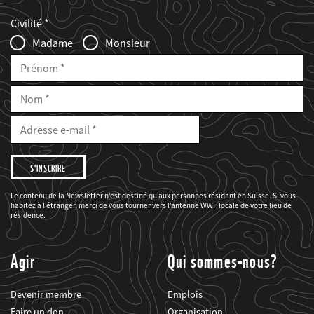
Web2Case
Fieldset
anrede_name
Civilité
Infofelder
Madame
Monsieur
Prénom
Nom
E-
Mail
Adresse
e-
mail
Je
souhaite
être
informé(e)
des
Le contenu de la Newsletter n’est destiné qu’aux personnes résidant en Suisse. Si vous
projets
habitez à l’étranger, merci de vous tourner vers l’antenne WWF locale de votre lieu de
du
WWF.
résidence.
Agir
Qui sommes-nous?
Devenir membre
Emplois
Faire un don
Organisation