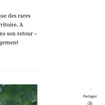
n
ue des rares
ritoire. A
ns son retour –
gagement
Fermer
Partagez
Facebo