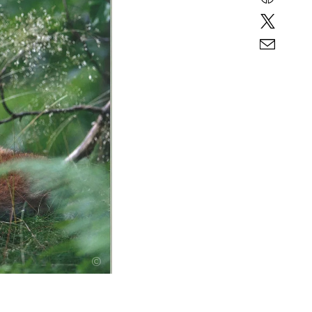
Twitter
E-
mail
©