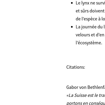
Le lynx ne surv
et sûrs doivent
de l’espèce à 
La journée du l
velours et d’e
l’écosystème.
Citations:
Gabor von Bethlenfa
«La Suisse est le tr
portons en conséque