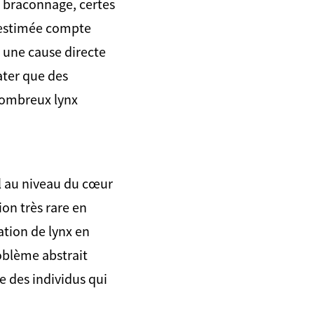
le braconnage, certes
-estimée compte
 une cause directe
ater que des
nombreux lynx
l au niveau du cœur
on très rare en
ation de lynx en
roblème abstrait
ie des individus qui