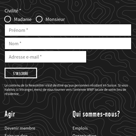
Web2Case
Fieldset
anrede_name
Civilité
Infofelder
Madame
Monsieur
Prénom
Nom
E-
Mail
Adresse
e-
mail
Je
souhaite
être
informé(e)
des
Le contenu de la Newsletter n’est destiné qu’aux personnes résidant en Suisse. Si vous
projets
habitez à l’étranger, merci de vous tourner vers l’antenne WWF locale de votre lieu de
du
WWF.
résidence.
Agir
Qui sommes-nous?
Devenir membre
Emplois
Faire un don
Organisation