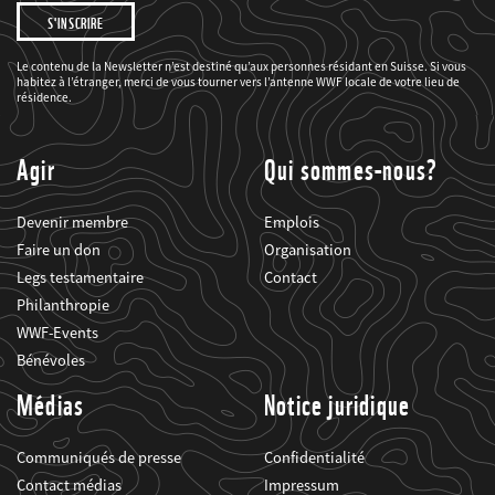
Je
souhaite
être
informé(e)
des
Le contenu de la Newsletter n’est destiné qu’aux personnes résidant en Suisse. Si vous
projets
habitez à l’étranger, merci de vous tourner vers l’antenne WWF locale de votre lieu de
du
WWF.
résidence.
Agir
Qui sommes-nous?
Devenir membre
Emplois
Faire un don
Organisation
Legs testamentaire
Contact
Philanthropie
WWF-Events
Bénévoles
Médias
Notice juridique
Communiqués de presse
Confidentialité
Contact médias
Impressum