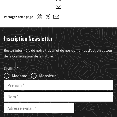
E-
mail
Twitter
Facebook
Partagez cette page
E-
mail
Inscription Newsletter
Restez informé·e de notre travail et de nos domaines d’action autour
de la conservation de la nature.
Web2Case
Fieldset
anrede_name
Civilité
Infofelder
Madame
Monsieur
Prénom
Nom
E-
Mail
Adresse
e-
mail