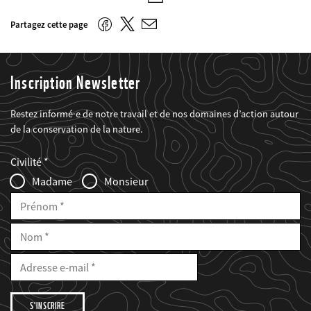
E-
mail
Twitter
Facebook
Partagez cette page
E-
mail
Inscription Newsletter
Restez informé·e de notre travail et de nos domaines d’action autour
de la conservation de la nature.
Web2Case
Fieldset
anrede_name
Civilité
Infofelder
Madame
Monsieur
Prénom
Nom
E-
Mail
Adresse
e-
mail
Je
souhaite