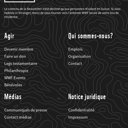
être
informé(e)
des
Le contenu de la Newsletter n’est destiné qu’aux personnes résidant en Suisse. Si vous
projets
habitez à l’étranger, merci de vous tourner vers l’antenne WWF locale de votre lieu de
du
WWF.
résidence.
Agir
Qui sommes-nous?
Devenir membre
Emplois
Faire un don
Organisation
Legs testamentaire
Contact
Philanthropie
WWF-Events
Bénévoles
Médias
Notice juridique
Communiqués de presse
Confidentialité
Contact médias
Impressum