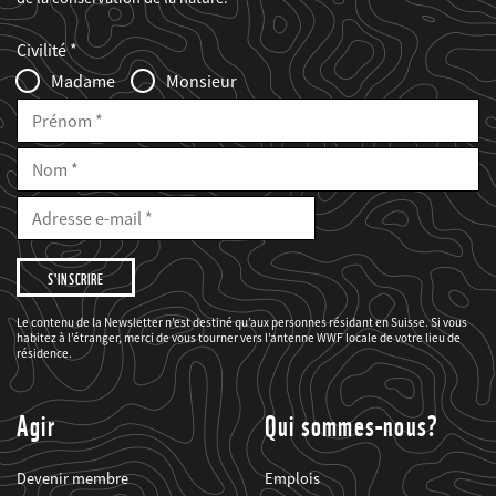
Web2Case
Fieldset
anrede_name
Civilité
Infofelder
Madame
Monsieur
Prénom
Nom
E-
Mail
Adresse
e-
mail
Je
souhaite
être
informé(e)
des
Le contenu de la Newsletter n’est destiné qu’aux personnes résidant en Suisse. Si vous
projets
habitez à l’étranger, merci de vous tourner vers l’antenne WWF locale de votre lieu de
du
WWF.
résidence.
Agir
Qui sommes-nous?
Devenir membre
Emplois