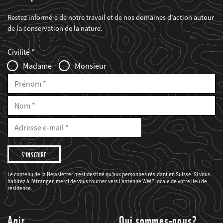
Restez informé·e de notre travail et de nos domaines d’action autour
de la conservation de la nature.
Web2Case
Fieldset
anrede_name
Civilité
Infofelder
Madame
Monsieur
Prénom
Nom
E-
Mail
Adresse
e-
mail
Je
souhaite
être
informé(e)
des
Le contenu de la Newsletter n’est destiné qu’aux personnes résidant en Suisse. Si vous
projets
habitez à l’étranger, merci de vous tourner vers l’antenne WWF locale de votre lieu de
du
WWF.
résidence.
Agir
Qui sommes-nous?