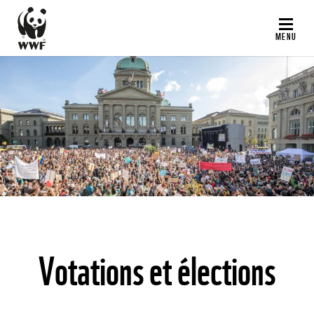
Aller
au
MENU
contenu
principal
©
Votations et élections