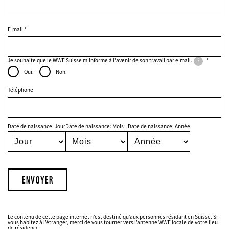
E-mail
Je souhaite que le WWF Suisse m'informe à l'avenir de son travail par e-mail.
?
Oui.
Non.
Contact
Téléphone
Date de naissance: Jour
Date de naissance: Mois
Date de naissance: Année
Date
de
naissance
Datenschutz
fieldset
Le contenu de cette page internet n’est destiné qu’aux personnes résidant en Suisse. Si
vous habitez à l’étranger, merci de vous tourner vers l’antenne WWF locale de votre lieu
de résidence.