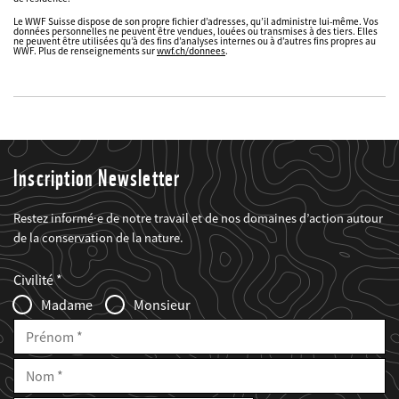
Le WWF Suisse dispose de son propre fichier d’adresses, qu’il administre lui-même. Vos
données personnelles ne peuvent être vendues, louées ou transmises à des tiers. Elles
ne peuvent être utilisées qu’à des fins d’analyses internes ou à d’autres fins propres au
WWF. Plus de renseignements sur
wwf.ch/donnees
.
Inscription Newsletter
Restez informé·e de notre travail et de nos domaines d’action autour
de la conservation de la nature.
Web2Case
Fieldset
anrede_name
Civilité
Infofelder
Madame
Monsieur
Prénom
Nom