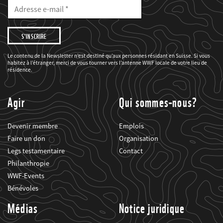
E-
Mail
Adresse
e-
mail
Je
souhaite
être
informé(e)
des
Le contenu de la Newsletter n’est destiné qu’aux personnes résidant en Suisse. Si vous
projets
habitez à l’étranger, merci de vous tourner vers l’antenne WWF locale de votre lieu de
du
WWF.
résidence.
Agir
Qui sommes-nous?
Devenir membre
Emplois
Faire un don
Organisation
Legs testamentaire
Contact
Philanthropie
WWF-Events
Bénévoles
Médias
Notice juridique