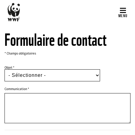
Aller
au
MENU
contenu
principal
Formulaire de contact
* Champs obligatoires
Objet
FIELDSET
Communication