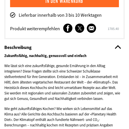
Lieferbar innerhalb von 3 bis 10 Werktagen
Facebook
Twitter
E-
Produkt weiterempfehlen
SKU
1785.40
Mail
Beschreibung
Zukunftsfähig, nachhaltig, genussvoll und einfach
Wie lässt sich eine zukunftsfähige, gesunde Ernährung in den Alltag
integrieren? Diese Fragen stellte sich eine Schweizer Schulklasse
stellvertretend für ihre Generation. Entstanden ist – in Zusammenarbeit mit
Hiltl, dem ältesten vegetarischen Restaurant der Welt – der «Klimatopf». Das
Herzstück dieses Kochbuchs sind leicht umsetzbare Rezepte aus aller Welt.
Sie werden mit regionalen und saisonalen Zutaten zubereitet und zeigen, wie
gut sich Genuss, Gesundheit und Nachhaltigkeit verbinden lassen.
Wie geht zukunftsfähiges Kochen? Wie wirken sich Lebensmittel auf das
Klima aus? Alle Gerichte des Kochbuchs basieren auf der «Planetary Health
Diet». Der Klimatopf enthält auch fundierte Nährwert- und CO₂-
Berechnungen – nachhaltig kochen mit Rezepten und präzisen Angaben