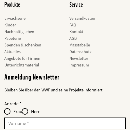
Produkte
Service
Erwachsene
Versandkosten
Kinder
FAQ
Nachhaltig leben
Kontakt
Papeterie
AGB
Spenden & schenken
Masstabelle
Aktuelles
Datenschutz
Angebote für Firmen
Newsletter
Unterrichtsmaterial
Impressum
Anmeldung Newsletter
Bleiben Sie über den WWF und seine Projekte informiert.
Web2Case
bald
Fieldset
anrede_name
Anrede
Infofelder
löschen
-
Frau
Herr
für
web2lead
Vorname