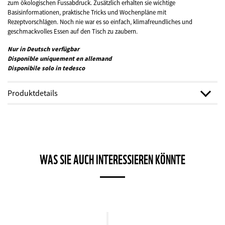
zum ökologischen Fussabdruck. Zusätzlich erhalten sie wichtige
Basisinformationen, praktische Tricks und Wochenpläne mit
Rezeptvorschlägen. Noch nie war es so einfach, klimafreundliches und
geschmackvolles Essen auf den Tisch zu zaubern.
Nur in Deutsch verfügbar
Disponible uniquement en allemand
Disponibile solo in tedesco
Produktdetails
Autor:innen:
Franziska Stöckli, Christine Brombach
Breite:
18 cm
Höhe:
24 cm
Seitenzahl:
Hardcover-Buch mit 2384 Seiten
WAS SIE AUCH INTERESSIEREN KÖNNTE
Land:
Schweiz