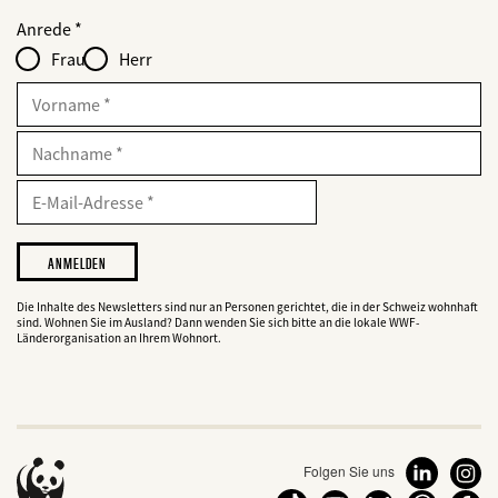
Web2Case
bald
Fieldset
anrede_name
Anrede
Infofelder
löschen
-
Frau
Herr
für
web2lead
Vorname
Nachname
E-
Mailadresse
E-
Mail
Adresse
Ich
möchte,
dass
der
Die Inhalte des Newsletters sind nur an Personen gerichtet, die in der Schweiz wohnhaft
sind. Wohnen Sie im Ausland? Dann wenden Sie sich bitte an die lokale WWF-
WWF
Länderorganisation an Ihrem Wohnort.
mich
über
seine
Projekte
informiert.
Folgen Sie uns