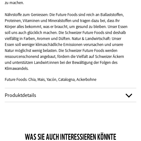
zu machen.
Nährstoffe zum Geniessen: Die Future Foods sind reich an Ballaststoffen,
Proteinen, Vitaminen und Mineralstoffen und tragen dazu bei, dass Ihr
Körper alles bekommt, was er braucht, um gesund zu bleiben. Unser Essen
soll uns auch glücklich machen. Die Schweizer Future Foods sind deshalb
vielfältig in Farben, Aromen und Düften. Natur & Landwirtschaft: Unser
Essen soll weniger klimaschädliche Emissionen verursachen und unsere
Natur möglichst wenig belasten. Die Schweizer Future Foods werden
ressourcenschonend angebaut, fördern die Vielfalt auf Schweizer Äckern
und unterstützen Landwirt:innen bei der Bewältigung der Folgen des
Klimawandels.
Future Foods: Chia, Mais, Yacón, Catalogna, Ackerbohne
Produktdetails
Breite:
10.5 cm
Höhe:
14.8 cm
Material:
FSC-Papier
Land:
Schweiz
WAS SIE AUCH INTERESSIEREN KÖNNTE