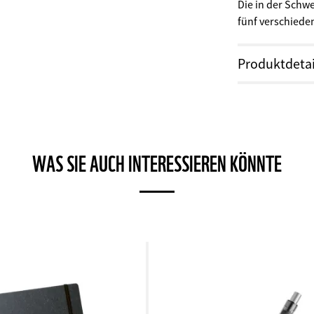
Die in der Schwe
fünf verschiede
Produktdetai
Breite:
104 mm
Höhe:
140 mm
Material:
FSC-P
Land:
Schweiz
WAS SIE AUCH INTERESSIEREN KÖNNTE