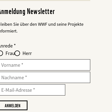
Anmeldung Newsletter
leiben Sie über den WWF und seine Projekte
nformiert.
Web2Case
bald
ieldset
anrede_name
Anrede
nfofelder
löschen
Frau
Herr
ür
web2lead
Vorname
Nachname
-
-
ailadresse
ail
dresse
ch
öchte,