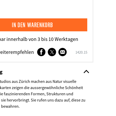
bar innerhalb von 3 bis 10 Werktagen
Facebook
Twitter
E-
eiterempfehlen
SKU
1420.15
Mail
ng
tudios aus Zürich machen aus Natur visuelle
stkarten zeigen die aussergewöhnliche Schönheit
die faszinierenden Formen, Strukturen und
ie hervorbringt. Sie rufen uns dazu auf, diese zu
u bewahren.