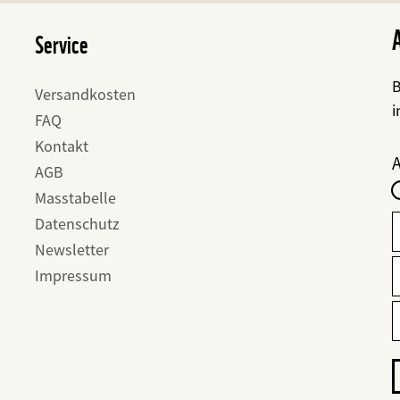
Service
B
Versandkosten
i
FAQ
Kontakt
F
I
AGB
-
Masstabelle
f
Datenschutz
Newsletter
Impressum
E
E
M
M
A
I
m