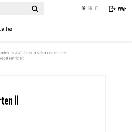
DE
FR
IT
WWF
uelles
kaufen im WWF-Shop ist sicher und mit dem
egel zertifiziert.
ten II