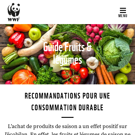
Aller
au
MENU
contenu
principal
Guide Fruits &
légumes
©
RECOMMANDATIONS POUR UNE
CONSOMMATION DURABLE
L’achat de produits de saison a un effet positif sur
l’écobilan. En effet, les fruits et légumes de saison ne