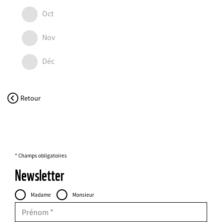
Oct
Nov
Déc
Retour
* Champs obligatoires
Newsletter
Personal
Civilité
Madame
Monsieur
Data
FIELDSET
Prénom