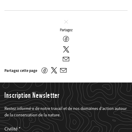
Fermer
Partagez
Facebook
Twitter
E-
mail
Twitter
Facebook
Partagez cette page
E-
mail
Inscription Newsletter
Restez informé·e de notre travail et de nos domaines d’action autour
de la conservation de la nature.
Web2Case
Fieldset
anrede_name
Civilité
Infofelder