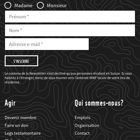
Madame
Monsieur
Prénom
Nom
E-
Mail
Adresse
e-
mail
Je
souhaite
être
informé(e)
des
Le contenu de la Newsletter n’est destiné qu’aux personnes résidant en Suisse. Si vous
projets
habitez à l’étranger, merci de vous tourner vers l’antenne WWF locale de votre lieu de
du
WWF.
résidence.
Agir
Qui sommes-nous?
Devenir membre
Emplois
Faire un don
Organisation
Legs testamentaire
Contact