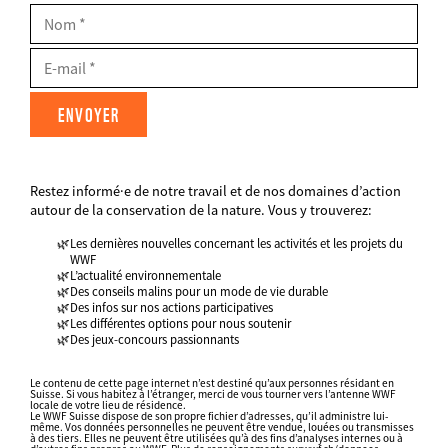
Nom
E-
Mail
Restez informé·e de notre travail et de nos domaines d’action
FIELDSET
autour de la conservation de la nature. Vous y trouverez:
Les dernières nouvelles concernant les activités et les projets du
WWF
L’actualité environnementale
Des conseils malins pour un mode de vie durable
Des infos sur nos actions participatives
Les différentes options pour nous soutenir
Des jeux-concours passionnants
Datenschutz
fieldset
Le contenu de cette page internet n’est destiné qu’aux personnes résidant en
Suisse. Si vous habitez à l’étranger, merci de vous tourner vers l’antenne WWF
FIELDSET
locale de votre lieu de résidence.
Le WWF Suisse dispose de son propre fichier d’adresses, qu’il administre lui-
même. Vos données personnelles ne peuvent être vendue, louées ou transmisses
à des tiers. Elles ne peuvent être utilisées qu’à des fins d’analyses internes ou à