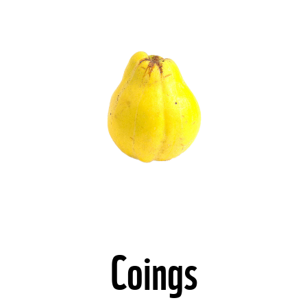
©
Coings