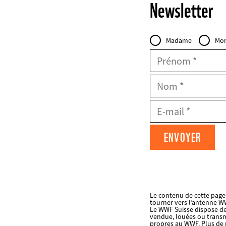
Newsletter
Personal
Civilité
Madame
Mon
Data
FIELDSET
Prénom
Nom
E-
Mail
Datenschutz
fieldset
Le contenu de cette page 
tourner vers l’antenne WW
FIELDSET
Le WWF Suisse dispose de
vendue, louées ou transmis
propres au WWF. Plus de