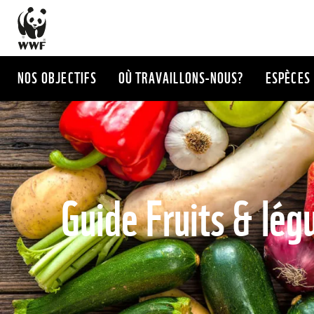
Aller
au
contenu
principal
NOS OBJECTIFS
OÙ TRAVAILLONS-NOUS?
ESPÈCES
Guide Fruits & lé