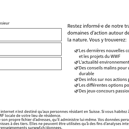
sieur
Restez informé·e de notre tr
FIELDSET
domaines d’action autour de
la nature. Vous y trouverez:
Les dernières nouvelles co
et les projets du WWF
L’actualité environnemen
Des conseils malins pour
durable
Des infos sur nos actions 
Les différentes options p
Des jeux-concours passi
internet n’est destiné qu’aux personnes résidant en Suisse. Si vous habitez à
F locale de votre lieu de résidence.
 son propre fichier d’adresses, qu’il administre lui-même. Vos données per
ses à des tiers. Elles ne peuvent être utilisées qu’à des fins d’analyses inte
 renseignements sur
wwf.ch/donnees
.