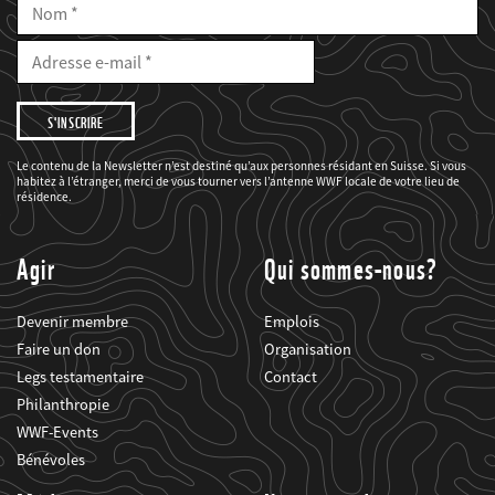
Nom
E-
Mail
Adresse
e-
mail
Je
souhaite
être
informé(e)
des
Le contenu de la Newsletter n’est destiné qu’aux personnes résidant en Suisse. Si vous
projets
habitez à l’étranger, merci de vous tourner vers l’antenne WWF locale de votre lieu de
du
WWF.
résidence.
Agir
Qui sommes-nous?
Devenir membre
Emplois
Faire un don
Organisation
Legs testamentaire
Contact
Philanthropie
WWF-Events
Bénévoles