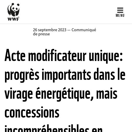
Aller
au
MENU
contenu
principal
26 septembre 2023 — Communiqué
de presse
Acte modificateur unique:
progrès importants dans le
virage énergétique, mais
concessions
incompréhensibles en