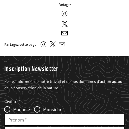
Partagez
Facebook
Twitter
E-
mail
Twitter
Facebook
Partagez cette page
E-
mail
Inscription Newsletter
Restez informé·e de notre travail et de nos domaines d’action autour
de la conservation de la nature.
Web2Case
Fieldset
anrede_name
Civilité
Infofelder
Madame
Monsieur
Prénom