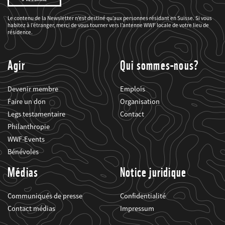
être
informé(e)
des
Le contenu de la Newsletter n’est destiné qu’aux personnes résidant en Suisse. Si vous
projets
habitez à l’étranger, merci de vous tourner vers l’antenne WWF locale de votre lieu de
du
WWF.
résidence.
Agir
Qui sommes-nous?
Devenir membre
Emplois
Faire un don
Organisation
Legs testamentaire
Contact
Philanthropie
WWF-Events
Bénévoles
Médias
Notice juridique
Communiqués de presse
Confidentialité
Contact médias
Impressum