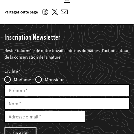
E-
mail
Twitter
Facebook
Partagez cette page
E-
mail
Inscription Newsletter
Restez informé·e de notre travail et de nos domaines d’action autour
de la conservation de la nature.
Web2Case
Fieldset
anrede_name
Civilité
Infofelder
Madame
Monsieur
Prénom
Nom
E-
Mail
Adresse
e-
mail
Je
souhaite