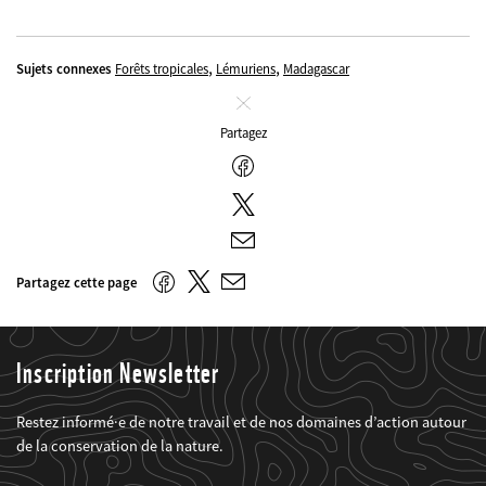
,
,
Sujets connexes
Forêts tropicales
Lémuriens
Madagascar
Fermer
Partagez
Facebook
Twitter
E-
mail
Twitter
Facebook
Partagez cette page
E-
mail
Inscription Newsletter
Restez informé·e de notre travail et de nos domaines d’action autour
de la conservation de la nature.
Web2Case
Fieldset
anrede_name