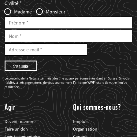
Civilité
Infofelder
Madame
Monsieur
Prénom
Nom
E-
Mail
Adresse
e-
mail
Je
souhaite
être
informé(e)
des
Le contenu de la Newsletter n’est destiné qu’aux personnes résidant en Suisse. Si vous
projets
habitez à l’étranger, merci de vous tourner vers l’antenne WWF locale de votre lieu de
du
WWF.
résidence.
Agir
Qui sommes-nous?
Devenir membre
Emplois
Faire un don
Organisation
Legs testamentaire
Contact