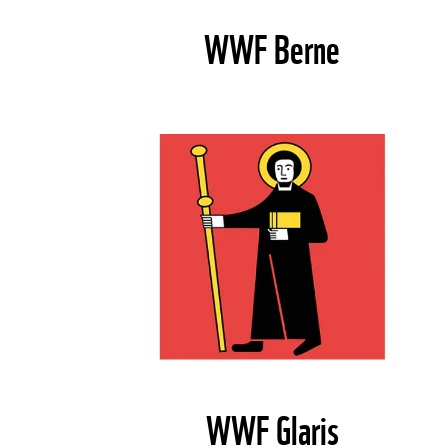
WWF Berne
WWF Glaris