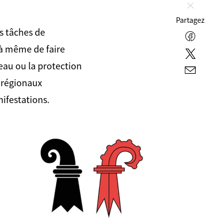
Fermer
Partagez
s tâches de
Facebo
 à même de faire
Twitter
eau ou la protection
E-
x régionaux
mail
ifestations.