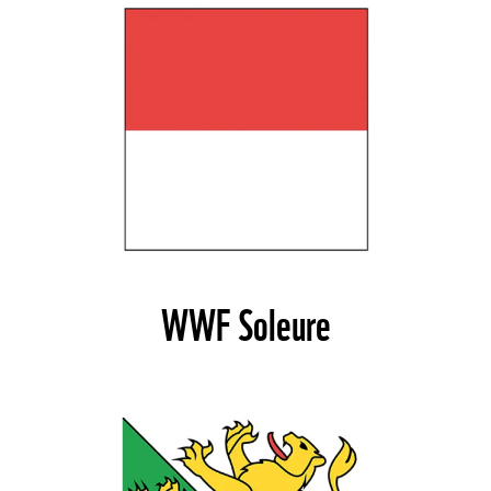
WWF Soleure
©
©