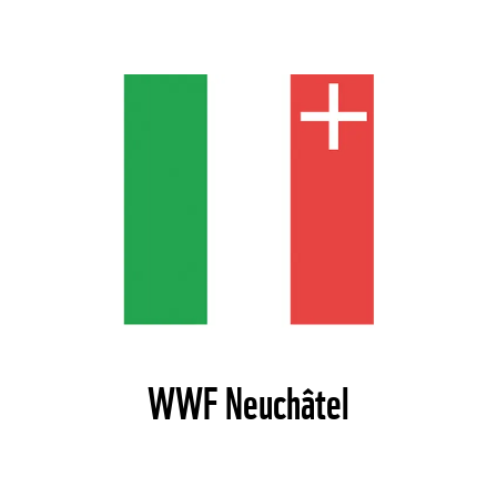
©
©
WWF Neuchâtel
©
©