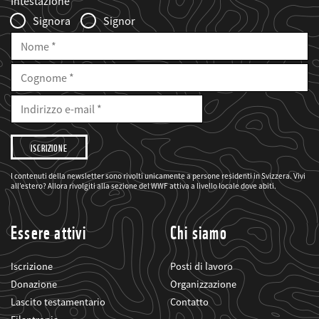
Intestazione
Infofelder
Signora
Signor
Nome
Cognome
E-
Mail
Indirizzo
e-
mail
Desidero
che
il
WWF
mi
I contenuti della newsletter sono rivolti unicamente a persone residenti in Svizzera. Vivi
informi
all’estero? Allora rivolgiti alla sezione del WWF attiva a livello locale dove abiti.
sui
suoi
progetti
Essere attivi
Chi siamo
Iscrizione
Posti di lavoro
Donazione
Organizzazione
Lascito testamentario
Contatto