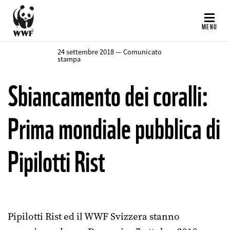
Salta
al
MENU
contenuto
principale
24 settembre 2018 — Comunicato
stampa
Sbiancamento dei coralli:
Prima mondiale pubblica di
Pipilotti Rist
Pipilotti Rist ed il WWF Svizzera stanno