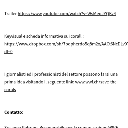
Trailer
https://www.youtube.com/watch?v=WsMepJYQKz4
Keyvisual e scheda informativa sui coralli:
https://www.dropbox.com/sh/7bdpherdo5q8m2x/AACt6NcDLv
dl=0
I giornalisti ed i professionisti del settore possono farsi una
prima idea visitando il seguente link:
www.wwf.ch/save-the-
corals
Contatto:
Susanna Petrone, Responsabile per la comunicazione WWF