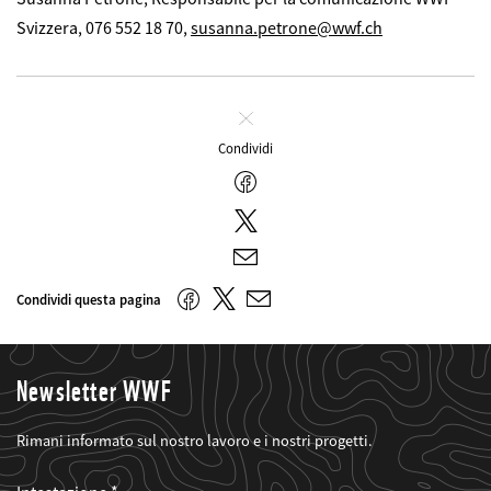
Svizzera, 076 552 18 70,
susanna.petrone@wwf.ch
Chiudi
Condividi
Facebook
Twitter
E-
mail
Twitter
Facebook
Condividi questa pagina
E-
mail
Newsletter WWF
Rimani informato sul nostro lavoro e i nostri progetti.
Web2Case
Fieldset
anrede_name