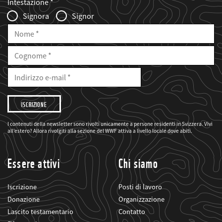
Intestazione
Infofelder
Signora
Signor
Nome
Cognome
E-
Mail
Indirizzo
e-
mail
Desidero
che
il
WWF
mi
I contenuti della newsletter sono rivolti unicamente a persone residenti in Svizzera. Vivi
informi
all’estero? Allora rivolgiti alla sezione del WWF attiva a livello locale dove abiti.
sui
suoi
progetti
Essere attivi
Chi siamo
Iscrizione
Posti di lavoro
Donazione
Organizzazione
Lascito testamentario
Contatto