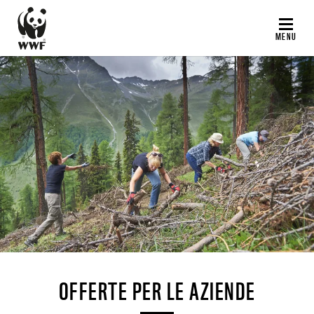
Salta
al
MENU
contenuto
principale
©
OFFERTE PER LE AZIENDE