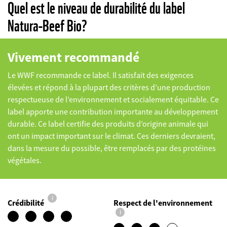
Quel est le niveau de durabilité du label
Natura-Beef Bio?
Vivement recommandé
Le WWF recommande ce label. Il satisfait des exigences
élevées et répond à la plupart des critères d’une production
respectueuse de l’environnement et socialement équitable. Ce
label apporte une contribution importante au développement
durable.
Ce label certifie des produits d’origine animale qui
ont un impact important sur le climat. Ces derniers devraient,
dans la mesure du possible, être remplacés par des protéines
végétales.
i
Crédibilité
Respect de l'environnement
i