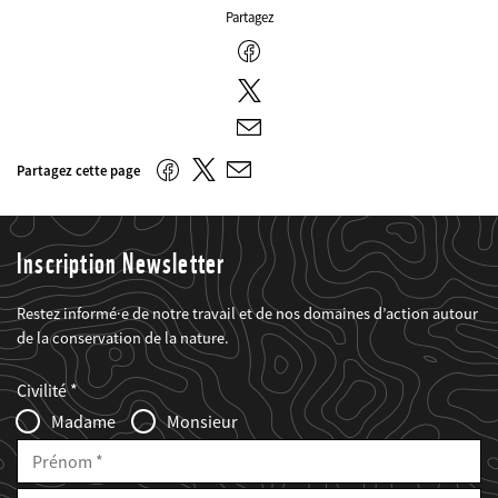
Partagez
Facebook
Twitter
E-
mail
Twitter
Facebook
Partagez cette page
E-
mail
Inscription Newsletter
Restez informé·e de notre travail et de nos domaines d’action autour
de la conservation de la nature.
Web2Case
Fieldset
anrede_name
Civilité
Infofelder
Madame
Monsieur
Prénom