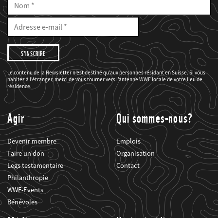
Nom
E-
Mail
Adresse
e-
mail
Je
souhaite
être
informé(e)
des
Le contenu de la Newsletter n’est destiné qu’aux personnes résidant en Suisse. Si vous
projets
habitez à l’étranger, merci de vous tourner vers l’antenne WWF locale de votre lieu de
du
WWF.
résidence.
Agir
Qui sommes-nous?
Devenir membre
Emplois
Faire un don
Organisation
Legs testamentaire
Contact
Philanthropie
WWF-Events
Bénévoles