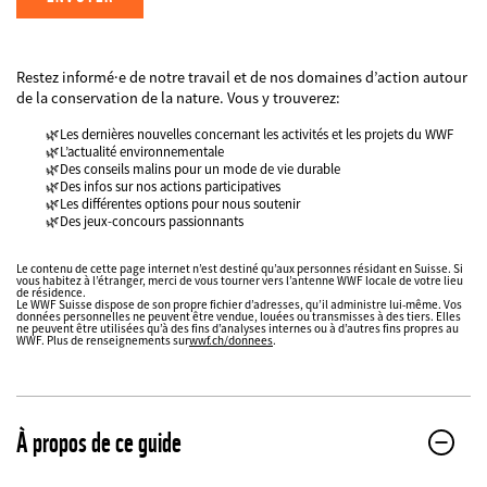
Restez informé·e de notre travail et de nos domaines d’action autour
FIELDSET
de la conservation de la nature. Vous y trouverez:
Les dernières nouvelles concernant les activités et les projets du WWF
L’actualité environnementale
Des conseils malins pour un mode de vie durable
Des infos sur nos actions participatives
Les différentes options pour nous soutenir
Des jeux-concours passionnants
Datenschutz
fieldset
Le contenu de cette page internet n’est destiné qu’aux personnes résidant en Suisse. Si
vous habitez à l’étranger, merci de vous tourner vers l’antenne WWF locale de votre lieu
FIELDSET
de résidence.
Le WWF Suisse dispose de son propre fichier d’adresses, qu’il administre lui-même. Vos
données personnelles ne peuvent être vendue, louées ou transmisses à des tiers. Elles
ne peuvent être utilisées qu’à des fins d’analyses internes ou à d’autres fins propres au
WWF. Plus de renseignements sur
wwf.ch/donnees
.
Web2Case
Infofelder
À propos de ce guide