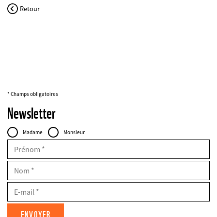
Retour
* Champs obligatoires
Newsletter
Personal
Civilité
Madame
Monsieur
Data
FIELDSET
Prénom
Nom
E-
Mail