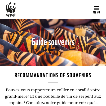
Aller
au
MENU
contenu
principal
Guide souvenirs
©
RECOMMANDATIONS DE SOUVENIRS
Pouvez-vous rapporter un collier en corail à votre
grand-mère? Et une bouteille de vin de serpent aux
copains? Consultez notre guide pour voir quels