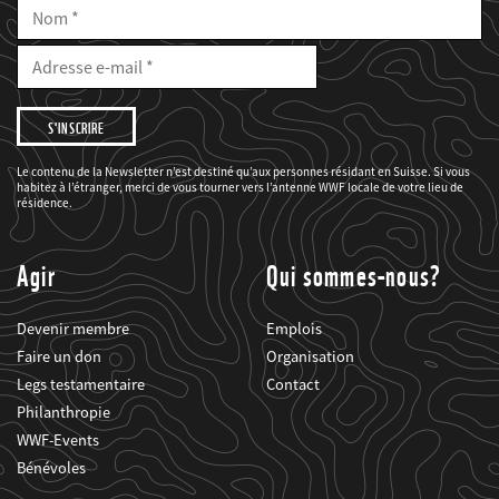
Nom
E-
Mail
Adresse
e-
mail
Je
souhaite
être
informé(e)
des
Le contenu de la Newsletter n’est destiné qu’aux personnes résidant en Suisse. Si vous
projets
habitez à l’étranger, merci de vous tourner vers l’antenne WWF locale de votre lieu de
du
WWF.
résidence.
Agir
Qui sommes-nous?
Devenir membre
Emplois
Faire un don
Organisation
Legs testamentaire
Contact
Philanthropie
WWF-Events
Bénévoles