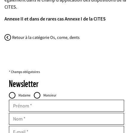
CITES.
Annexe II et dans de rares cas Annexe I de la CITES
Retour à la catégorie Os, corne, dents
* Champs obligatoires
Newsletter
Personal
Civilité
Madame
Monsieur
Data
FIELDSET
Prénom
Nom
E-