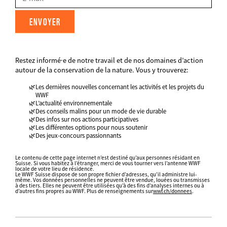
Mail
Restez informé·e de notre travail et de nos domaines d’action
FIELDSET
autour de la conservation de la nature. Vous y trouverez:
Les dernières nouvelles concernant les activités et les projets du
WWF
L’actualité environnementale
Des conseils malins pour un mode de vie durable
Des infos sur nos actions participatives
Les différentes options pour nous soutenir
Des jeux-concours passionnants
Datenschutz
fieldset
Le contenu de cette page internet n’est destiné qu’aux personnes résidant en
Suisse. Si vous habitez à l’étranger, merci de vous tourner vers l’antenne WWF
FIELDSET
locale de votre lieu de résidence.
Le WWF Suisse dispose de son propre fichier d’adresses, qu’il administre lui-
même. Vos données personnelles ne peuvent être vendue, louées ou transmisses
à des tiers. Elles ne peuvent être utilisées qu’à des fins d’analyses internes ou à
d’autres fins propres au WWF. Plus de renseignements sur
wwf.ch/donnees
.
Web2Case
Infofelder