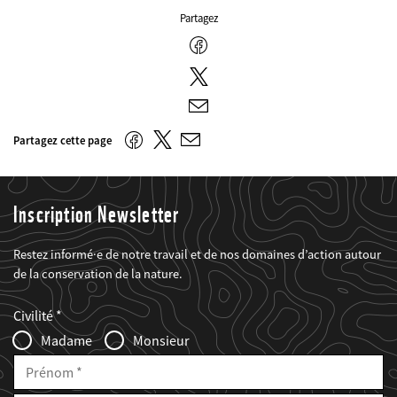
Partagez
Facebook
Twitter
E-
mail
Twitter
Facebook
Partagez cette page
E-
mail
Inscription Newsletter
Restez informé·e de notre travail et de nos domaines d’action autour
de la conservation de la nature.
Web2Case
Fieldset
anrede_name
Civilité
Infofelder
Madame
Monsieur
Prénom