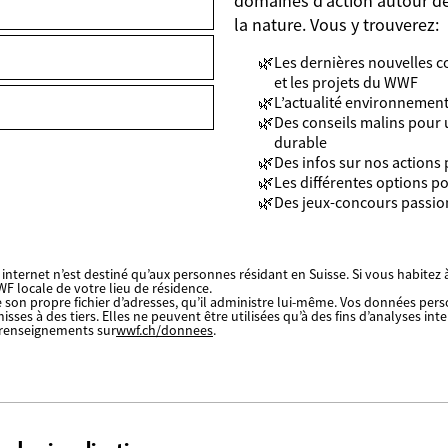
domaines d’action autour de
la nature. Vous y trouverez:
Les dernières nouvelles co
et les projets du WWF
L’actualité environnemen
Des conseils malins pour
durable
Des infos sur nos actions 
Les différentes options p
Des jeux-concours passi
internet n’est destiné qu’aux personnes résidant en Suisse. Si vous habitez à
F locale de votre lieu de résidence.
 son propre fichier d’adresses, qu’il administre lui-même. Vos données per
ses à des tiers. Elles ne peuvent être utilisées qu’à des fins d’analyses inte
 renseignements sur
wwf.ch/donnees
.