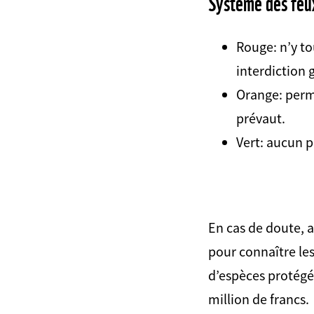
Système des feux
Rouge: n’y t
interdiction 
Orange: perm
prévaut.
Vert: aucun p
En cas de doute, 
pour connaître les
d’espèces protégé
million de francs.