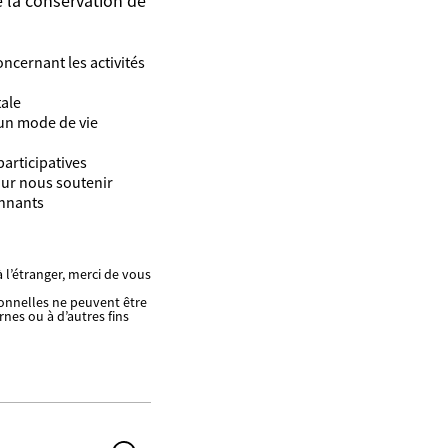
 la conservation de
ncernant les activités
tale
 un mode de vie
participatives
our nous soutenir
onnants
 l’étranger, merci de vous
sonnelles ne peuvent être
rnes ou à d’autres fins