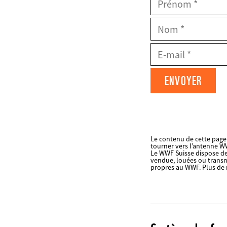
Prénom
Nom
E-
Mail
Datenschutz
fieldset
Le contenu de cette page 
tourner vers l’antenne WW
FIELDSET
Le WWF Suisse dispose de
vendue, louées ou transmis
propres au WWF. Plus de
Web2Case
Infofelder