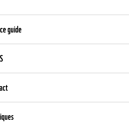
 ce guide
ES
act
diques