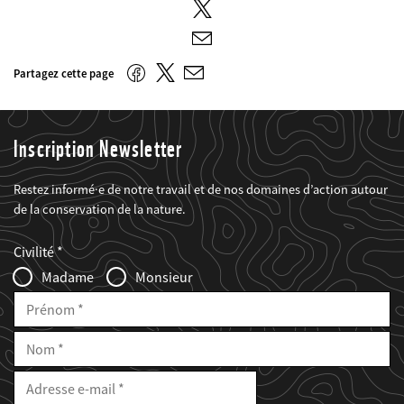
Twitter
E-
mail
Twitter
Facebook
Partagez cette page
E-
mail
Inscription Newsletter
Restez informé·e de notre travail et de nos domaines d’action autour
de la conservation de la nature.
Web2Case
Fieldset
anrede_name
Civilité
Infofelder
Madame
Monsieur
Prénom
Nom
E-
Mail
Adresse
e-