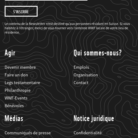
mail
Je
souhaite
être
informé(e)
des
Le contenu de la Newsletter n’est destiné qu’aux personnes résidant en Suisse. Si vous
projets
habitez à l’étranger, merci de vous tourner vers l’antenne WWF locale de votre lieu de
du
WWF.
résidence.
Agir
Qui sommes-nous?
Devenir membre
Emplois
Faire un don
Organisation
Legs testamentaire
Contact
Philanthropie
WWF-Events
Bénévoles
Médias
Notice juridique
Communiqués de presse
Confidentialité