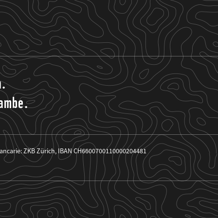
a.
rambe.
ancarie: ZKB Zürich, IBAN CH6600700110000204481