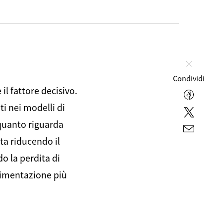
Chiudi
Condividi
il fattore decisivo.
Facebo
i nei modelli di
Twitter
 quanto riguarda
E-
ita riducendo il
mail
o la perdita di
limentazione più