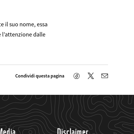
te il suo nome, essa
 l’attenzione dalle
Condividi questa pagina
Twitter
Facebook
E-
mail
Media
Disclaimer