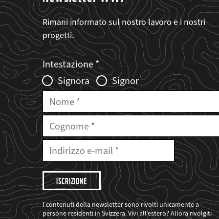
Rimani informato sul nostro lavoro e i nostri
progetti.
Web2Case
Fieldset
anrede_name
Intestazione
Infofelder
Signora
Signor
Nome
Cognome
E-
Mail
Indirizzo
e-
mail
Desidero
che
il
WWF
mi
I contenuti della newsletter sono rivolti unicamente a
informi
persone residenti in Svizzera. Vivi all’estero? Allora rivolgiti
sui