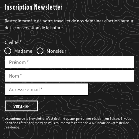
Inscription Newsletter
Restez informé·e de notre travail et de nos domaines d’action autour
de la conservation de la nature.
Web2Case
Fieldset
anrede_name
Civilité
Infofelder
Madame
Monsieur
Prénom
Nom
E-
Mail
Adresse
e-
mail
Je
souhaite
être
informé(e)
des
Le contenu de la Newsletter n’est destiné qu’aux personnes résidant en Suisse. Si vous
projets
habitez à l’étranger, merci de vous tourner vers l’antenne WWF locale de votre lieu de
du
WWF.
résidence.