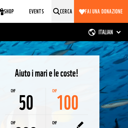
SHOP
EVENTS
CERCA
FAI UNA DONAZIONE
Aiuto i mari e le coste!
CHF
50
CHF
100
CHF
CHF
50
100
CHF
300
Altro
CHF
CHF