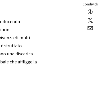
Condividi
Facebo
Twitter
producendo
ibrio
E-
mail
vivenza di molti
 è sfruttato
no una discarica.
bale che affligge la