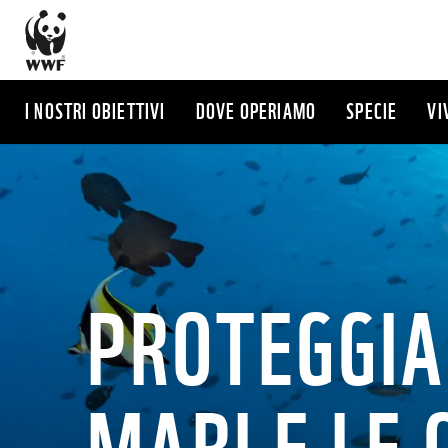
Salta
al
contenuto
principale
I NOSTRI OBIETTIVI
DOVE OPERIAMO
SPECIE
VI
PROTEGGIA