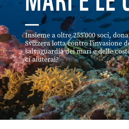
MARI E LE 
Insieme a oltre 255’000 soci, dona
Svizzera lotta contro l'invasione de
salvaguardia dei mari e delle coste
ci aiuterai?