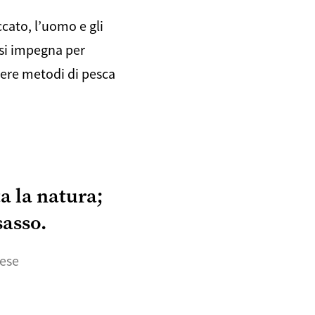
cato, l’uomo e gli
 si impegna per
overe metodi di pesca
a la natura;
sasso.
cese