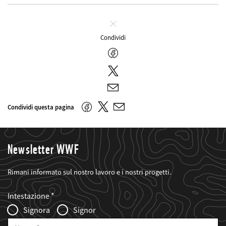
Chiudi
Condividi
Facebook
Twitter
E-
mail
Twitter
Facebook
Condividi questa pagina
E-
mail
Newsletter WWF
Rimani informato sul nostro lavoro e i nostri progetti.
Web2Case
Fieldset
anrede_name
Intestazione
Infofelder
Signora
Signor