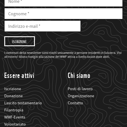
Nome
Cognome
E-
Mail
Indirizzo
e-
mail
Desidero
che
il
WWF
mi
I contenuti della newsletter sono rivolti unicamente a persone residenti in Svizzera. Vivi
informi
all’estero? Allora rivolgiti alla sezione del WWF attiva a livello locale dove abiti.
sui
suoi
progetti
Essere attivi
Chi siamo
Iscrizione
Posti di lavoro
Donazione
Organizzazione
Lascito testamentario
Contatto
Filantropia
WWF-Events
Volontariato