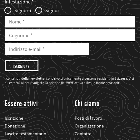
Intestazione
Infofelder
Signora
Signor
Nome
Cognome
E-
Mail
Indirizzo
e-
mail
Desidero
che
il
WWF
mi
I contenuti della newsletter sono rivolti unicamente a persone residenti in Svizzera. Vivi
informi
all’estero? Allora rivolgiti alla sezione del WWF attiva a livello locale dove abiti.
sui
suoi
progetti
Essere attivi
Chi siamo
Iscrizione
Posti di lavoro
Donazione
Organizzazione
Lascito testamentario
Contatto