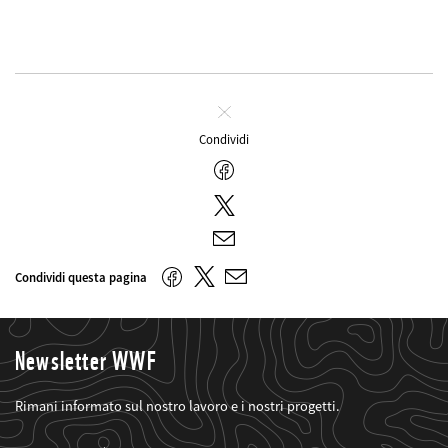
Chiudi
Condividi
Facebook
Twitter
E-
mail
Twitter
Facebook
Condividi questa pagina
E-
mail
Newsletter WWF
Rimani informato sul nostro lavoro e i nostri progetti.
Web2Case
Fieldset
anrede_name