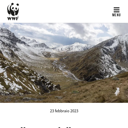
Salta
al
MENU
contenuto
principale
©
23 febbraio 2023