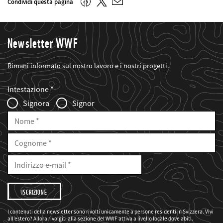
Twitter
Facebook
Condividi questa pagina
E-
mail
Newsletter WWF
Rimani informato sul nostro lavoro e i nostri progetti.
Web2Case
Fieldset
anrede_name
Intestazione
Infofelder
Signora
Signor
Nome
Cognome
E-
Mail
Indirizzo
e-
mail
Desidero
che
il
WWF
mi
I contenuti della newsletter sono rivolti unicamente a persone residenti in Svizzera. Vivi
informi
all’estero? Allora rivolgiti alla sezione del WWF attiva a livello locale dove abiti.
sui