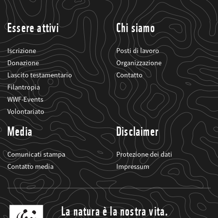
suoi
progetti
Essere attivi
Chi siamo
Iscrizione
Posti di lavoro
Donazione
Organizzazione
Lascito testamentario
Contatto
Filantropia
WWF-Events
Volontariato
Media
Disclaimer
Comunicati stampa
Protezione dei dati
Contatto media
Impressum
La natura è la nostra vita.