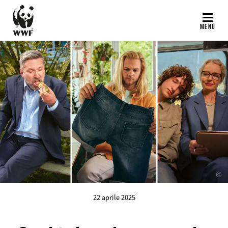
Salta
al
MENU
contenuto
principale
©
22 aprile 2025