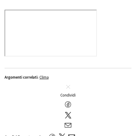
Argomenti correlati:
Clima
Chiudi
Condividi
Facebook
Twitter
E-
mail