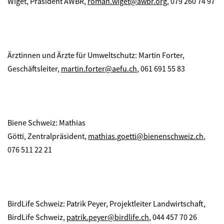
Wiget, Präsident AWBR,
roman.wiget@awbr.org
, 079 260 74 97
Ärztinnen und Ärzte für Umweltschutz: Martin Forter,
Geschäftsleiter,
martin.forter@aefu.ch
, 061 691 55 83
Biene Schweiz: Mathias
Götti, Zentralpräsident,
mathias.goetti@bienenschweiz.ch
,
076 511 22 21
BirdLife Schweiz: Patrik Peyer, Projektleiter Landwirtschaft,
BirdLife Schweiz,
patrik.peyer@birdlife.ch
, 044 457 70 26