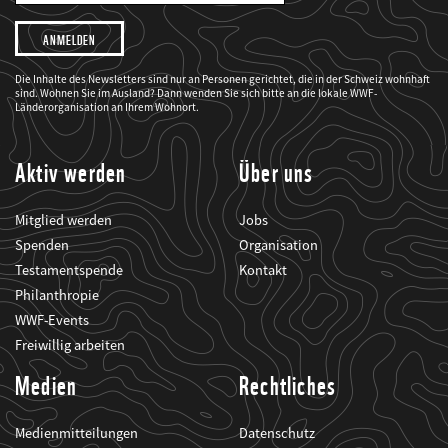
Adresse
Ich
möchte,
dass
der
WWF
Die Inhalte des Newsletters sind nur an Personen gerichtet, die in der Schweiz wohnhaft
mich
sind. Wohnen Sie im Ausland? Dann wenden Sie sich bitte an die lokale WWF-
über
seine
Länderorganisation an Ihrem Wohnort.
Projekte
informiert.
Aktiv werden
Über uns
Mitglied werden
Jobs
Spenden
Organisation
Testamentspende
Kontakt
Philanthropie
WWF-Events
Freiwillig arbeiten
Medien
Rechtliches
Medienmitteilungen
Datenschutz