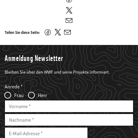
Twitter
E-
Mail
Twitter
Facebook
Teilen Sie diese Seite:
E-
Mail
Anmeldung Newsletter
Bleiben Sie über den WWF und seine Projekte informiert.
Web2Case
Fieldset
anrede_name
Anrede
Infofelder
Frau
Herr
Vorname
Nachname
E-
Mailadresse
E-
Mail