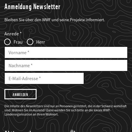
Anmeldung Newsletter
Bleiben Sie über den WWF und seine Projekte informiert.
Web2Case
Fieldset
anrede_name
Anrede
Infofelder
Frau
Herr
Vorname
Nachname
E-
Mailadresse
E-
Mail
Adresse
Ich
möchte,
dass
der
WWF
Die Inhalte des Newsletters sind nur an Personen gerichtet, die in der Schweiz wohnhaft
mich
sind. Wohnen Sie im Ausland? Dann wenden Sie sich bitte an die lokale WWF-
über
seine
Länderorganisation an Ihrem Wohnort.
Projekte
informiert.