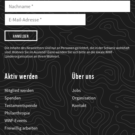
Nachname
E-
Mailadresse
E-
Mail
Adresse
Ich
möchte,
dass
der
WWF
Die Inhalte des Newsletters sind nur an Personen gerichtet, die in der Schweiz wohnhaft
mich
sind. Wohnen Sie im Ausland? Dann wenden Sie sich bitte an die lokale WWF-
über
seine
Länderorganisation an Ihrem Wohnort.
Projekte
informiert.
Aktiv werden
Über uns
Mitglied werden
Jobs
Spenden
Organisation
Testamentspende
Kontakt
Philanthropie
WWF-Events
Freiwillig arbeiten