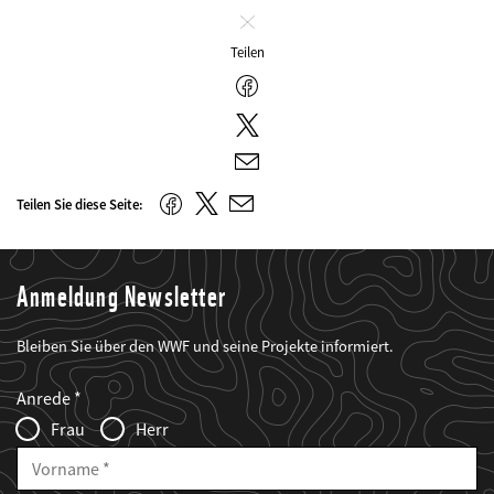
Schliessen
Teilen
Facebook
Twitter
E-
Mail
Twitter
Facebook
Teilen Sie diese Seite:
E-
Mail
Anmeldung Newsletter
Bleiben Sie über den WWF und seine Projekte informiert.
Web2Case
Fieldset
anrede_name
Anrede
Infofelder
Frau
Herr
Vorname