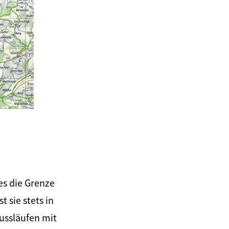
©
es die Grenze
 sie stets in
ussläufen mit