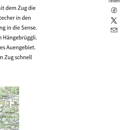
Teilen
mit dem Zug die
Faceb
techer in den
Twitte
g in die Sense.
E-
n Hängebrüggli.
Mail
nes Auengebiet.
m Zug schnell