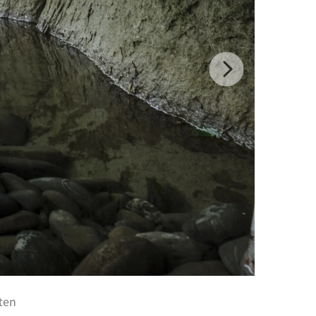
Next
ften
©