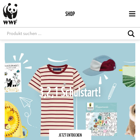
Direkt
zum
SHOP
Inhalt
3,2,1 Schulstart!
JETZT ENTDECKEN