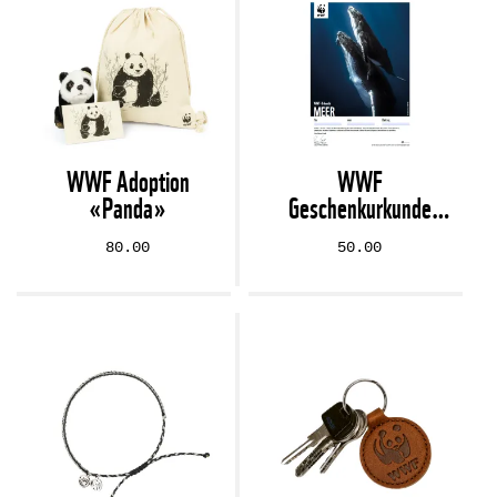
WWF Adoption
WWF
«Panda»
Geschenkurkunde
«Meer» (digital)
80.00
50.00