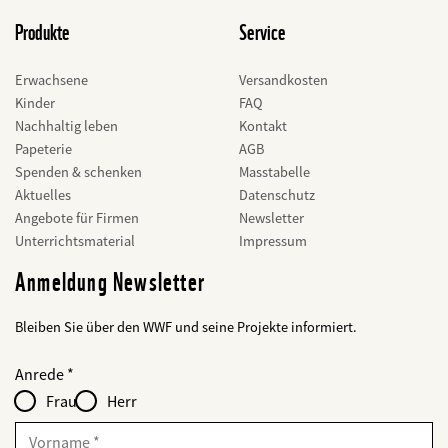
Produkte
Service
Erwachsene
Versandkosten
Kinder
FAQ
Nachhaltig leben
Kontakt
Papeterie
AGB
Spenden & schenken
Masstabelle
Aktuelles
Datenschutz
Angebote für Firmen
Newsletter
Unterrichtsmaterial
Impressum
Anmeldung Newsletter
Bleiben Sie über den WWF und seine Projekte informiert.
Web2Case
bald
Fieldset
anrede_name
Anrede
Infofelder
löschen
-
Frau
Herr
für
web2lead