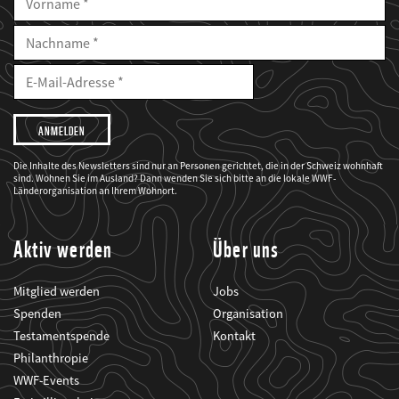
Vorname
Nachname
E-
Mailadresse
E-
Mail
Adresse
Ich
möchte,
dass
der
WWF
Die Inhalte des Newsletters sind nur an Personen gerichtet, die in der Schweiz wohnhaft
mich
sind. Wohnen Sie im Ausland? Dann wenden Sie sich bitte an die lokale WWF-
über
seine
Länderorganisation an Ihrem Wohnort.
Projekte
informiert.
Aktiv werden
Über uns
Mitglied werden
Jobs
Spenden
Organisation
Testamentspende
Kontakt
Philanthropie
WWF-Events