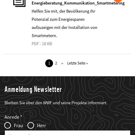
Energieberatung_Kommunikation_Smartmetering
Helfen Sie mit, der Bevölkerung ihr
Potenzial zum Energiesparen
aufzuzeigen mit der Installation von
Smartmetern.
PDF - 18 KB
Seitennummerierung
Aktuelle
1
Seite
2
Nächste
››
Letzte
Letzte Seite »
Seite
Seite
Seite
Anmeldung Newsletter
Bleiben Sie über den WWF und seine Projekte informiert.
Web2Case
Fieldset
anrede_name
Anrede
Infofelder
Frau
Herr