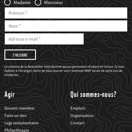
Madame
Monsieur
Prénom
Nom
E-
Mail
Adresse
e-
mail
Je
souhaite
être
informé(e)
des
Le contenu de la Newsletter n’est destiné qu’aux personnes résidant en Suisse. Si vous
projets
habitez à l’étranger, merci de vous tourner vers l’antenne WWF locale de votre lieu de
du
WWF.
résidence.
Agir
Qui sommes-nous?
Devenir membre
Emplois
Faire un don
Organisation
Legs testamentaire
Contact
Philanthropie