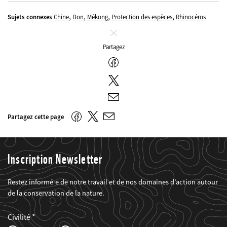
,
,
,
,
Sujets connexes
Chine
Don
Mékong
Protection des espèces
Rhinocéros
Fermer
Partagez
Facebook
Twitter
E-
mail
Twitter
Facebook
Partagez cette page
E-
mail
Inscription Newsletter
Restez informé·e de notre travail et de nos domaines d’action autour
de la conservation de la nature.
Web2Case
Fieldset
anrede_name
Civilité
Infofelder