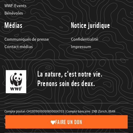
WWF-Events
Bénévoles
Médias
Notice juridique
Communiqués de presse
Confidentialité
Contact médias
Impressum
La nature, c'est notre vie.
Prenons soin des deux.
Compte postal: CH1809000000800004703 | Compte bancaire: ZKB Zürich, IBAN
CH6600700110000204481
FAIRE UN DON
Votre don au WWF est déductible des impôts.