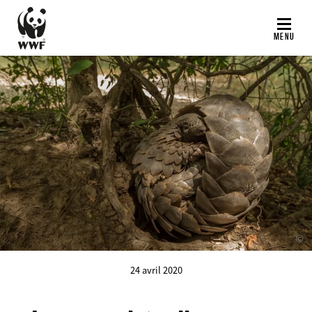
Aller
au
MENU
contenu
principal
©
24 avril 2020