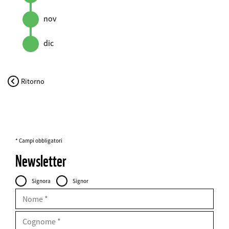
nov
dic
Ritorno
* Campi obbligatori
Newsletter
Personal
Intestazione
Signora
Signor
Data
FIELDSET
Nome
Cognome