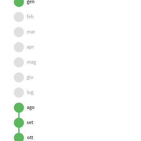
gen
feb
mar
apr
mag
giu
lug
ago
set
ott