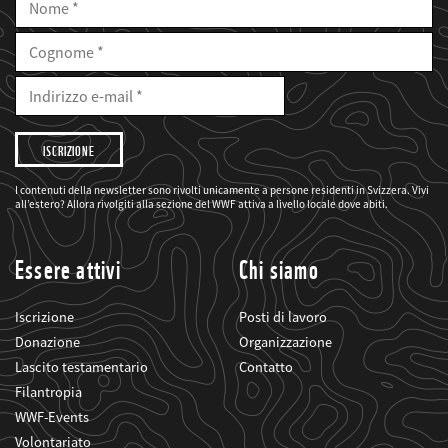
Nome
Cognome
E-
Mail
Indirizzo
e-
mail
Desidero
che
il
WWF
mi
I contenuti della newsletter sono rivolti unicamente a persone residenti in Svizzera. Vivi
informi
all’estero? Allora rivolgiti alla sezione del WWF attiva a livello locale dove abiti.
sui
suoi
progetti
Essere attivi
Chi siamo
Iscrizione
Posti di lavoro
Donazione
Organizzazione
Lascito testamentario
Contatto
Filantropia
WWF-Events
Volontariato