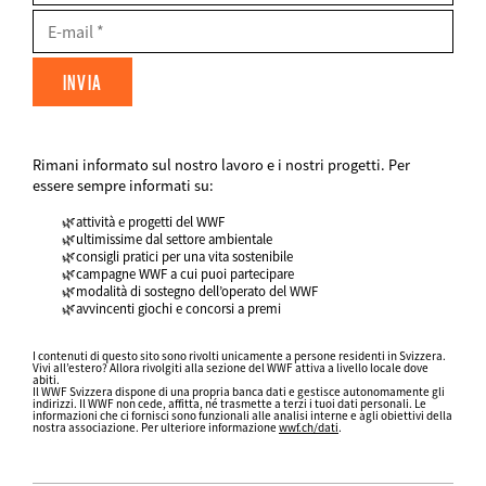
E-
Mail
Rimani informato sul nostro lavoro e i nostri progetti. Per
FIELDSET
essere sempre informati su:
attività e progetti del WWF
ultimissime dal settore ambientale
consigli pratici per una vita sostenibile
campagne WWF a cui puoi partecipare
modalità di sostegno dell’operato del WWF
avvincenti giochi e concorsi a premi
Datenschutz
fieldset
I contenuti di questo sito sono rivolti unicamente a persone residenti in Svizzera.
Vivi all’estero? Allora rivolgiti alla sezione del WWF attiva a livello locale dove
FIELDSET
abiti.
Il WWF Svizzera dispone di una propria banca dati e gestisce autonomamente gli
indirizzi. Il WWF non cede, affitta, né trasmette a terzi i tuoi dati personali. Le
informazioni che ci fornisci sono funzionali alle analisi interne e agli obiettivi della
nostra associazione. Per ulteriore informazione
wwf.ch/dati
.
Web2Case
Infofelder