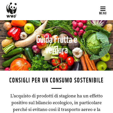
Salta
al
MENU
contenuto
principale
Guida Frutta e
verdura
©
CONSIGLI PER UN CONSUMO SOSTENIBILE
L’acquisto di prodotti di stagione ha un effetto
positivo sul bilancio ecologico, in particolare
perché si evitano così il trasporto aereo e la