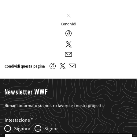
Chiudi
Condividi
Facebook
Twitter
E-
mail
Twitter
Facebook
Condividi questa pagina
E-
mail
Newsletter WWF
Rimani informato sul nostro lavoro e i nostri progetti.
Web2Case
Fieldset
anrede_name
Intestazione
Infofelder
Signora
Signor