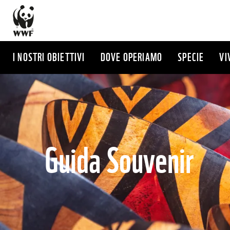
Salta
al
contenuto
principale
I NOSTRI OBIETTIVI
DOVE OPERIAMO
SPECIE
VI
Guida Souvenir