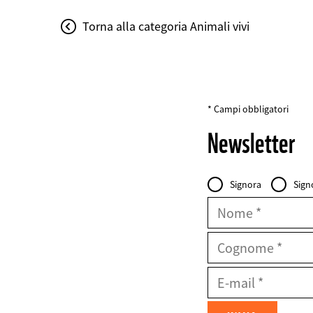
Torna alla categoria Animali vivi
* Campi obbligatori
Newsletter
Personal
Intestazione
Signora
Sign
Data
FIELDSET
Nome
Cognome
E-
Mail