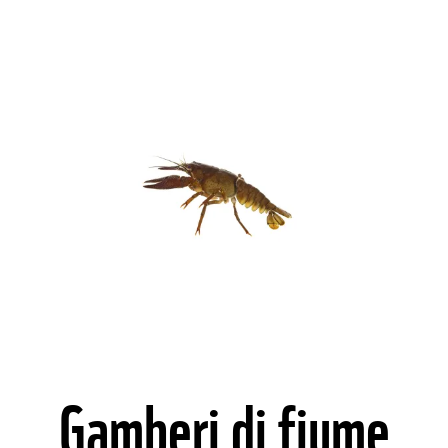
©
Gamberi di fiume