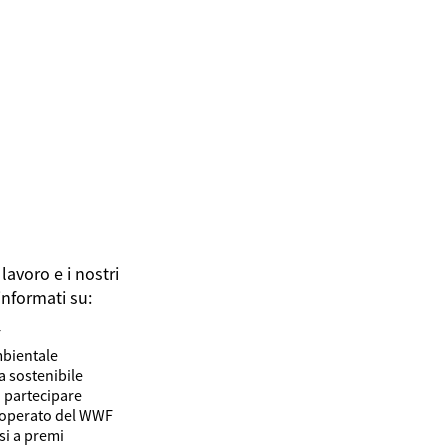
lavoro e i nostri
informati su:
F
mbientale
ta sostenibile
 partecipare
l’operato del WWF
si a premi