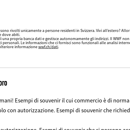
sono rivolti unicamente a persone residenti in Svizzera. Vivi all’estero? Allora
e dove abiti.
i una propria banca dati e gestisce autonomamente gli indirizzi. Il WWF non c
ti personali. Le informazioni che ci fornisci sono funzionali alle analisi interne
ulteriore informazione
wwf.ch/dati
.
oro
 mani! Esempi di souvenir il cui commercio è di norma 
lo con autorizzazione. Esempi di souvenir che richie
autorizzazione. Esempi di souvenir che si possono ac