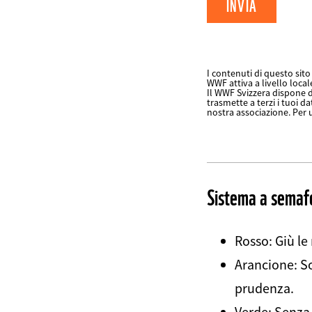
Datenschutz
fieldset
I contenuti di questo sito 
WWF attiva a livello local
FIELDSET
Il WWF Svizzera dispone d
trasmette a terzi i tuoi da
nostra associazione. Per 
Web2Case
Infofelder
Sistema a semaf
Rosso: Giù le
Arancione: So
prudenza.
Verde: Senza 