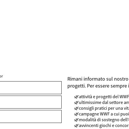
or
Rimani informato sul nostro 
FIELDSET
progetti. Per essere sempre 
attività e progetti del WW
ultimissime dal settore a
consigli pratici per una vi
campagne WWF a cui puoi
modalità di sostegno del
avvincenti giochi e concor