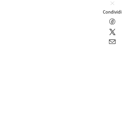
Chiudi
Condividi
Facebo
Twitter
E-
mail