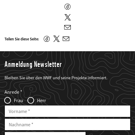
Facebook
Twitter
E-
Mail
Twitter
Facebook
Teilen Sie diese Seite:
E-
Mail
Anmeldung Newsletter
Bleiben Sie über den WWF und seine Projekte informiert.
Web2Case
Fieldset
anrede_name
Anrede
Infofelder
Frau
Herr
Vorname
Nachname
E-