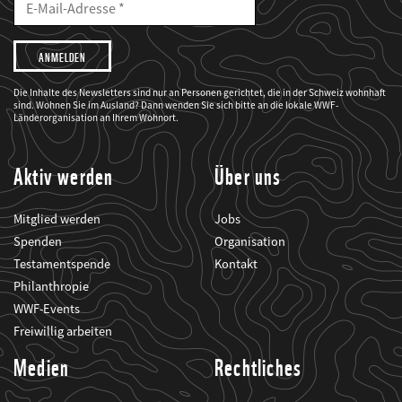
Mailadresse
E-
Mail
Adresse
Ich
möchte,
dass
der
WWF
Die Inhalte des Newsletters sind nur an Personen gerichtet, die in der Schweiz wohnhaft
mich
sind. Wohnen Sie im Ausland? Dann wenden Sie sich bitte an die lokale WWF-
über
seine
Länderorganisation an Ihrem Wohnort.
Projekte
informiert.
Aktiv werden
Über uns
Mitglied werden
Jobs
Spenden
Organisation
Testamentspende
Kontakt
Philanthropie
WWF-Events
Freiwillig arbeiten
Medien
Rechtliches