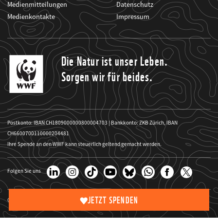
Medienmitteilungen
Datenschutz
Medienkontakte
Impressum
Die Natur ist unser Leben.
Sorgen wir für beides.
Postkonto: IBAN CH1809000000800004703 | Bankkonto: ZKB Zürich, IBAN
CH6600700110000204481
Ihre Spende an den WWF kann steuerlich geltend gemacht werden.
Folgen Sie uns
JETZT SPENDEN
Copyright Website-Bilder