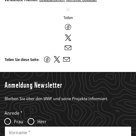
Schliessen
Teilen
Facebook
Twitter
E-
Mail
Twitter
Facebook
Teilen Sie diese Seite:
E-
Mail
Anmeldung Newsletter
Bleiben Sie über den WWF und seine Projekte informiert.
Web2Case
Fieldset
anrede_name
Anrede
Infofelder
Frau
Herr
Vorname