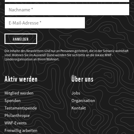
Nachname
E-
Mailadresse
E-
Mail
Adresse
Ich
möchte,
dass
der
WWF
Die Inhalte des Newsletters sind nur an Personen gerichtet, die in der Schweiz wohnhaft
mich
sind. Wohnen Sie im Ausland? Dann wenden Sie sich bitte an die lokale WWF-
über
seine
Länderorganisation an Ihrem Wohnort.
Projekte
informiert.
Aktiv werden
Über uns
Mitglied werden
Jobs
Spenden
Organisation
Testamentspende
Kontakt
Philanthropie
WWF-Events
Freiwillig arbeiten