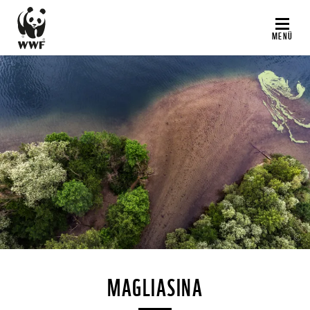
Direkt
zum
MENÜ
Inhalt
©
MAGLIASINA