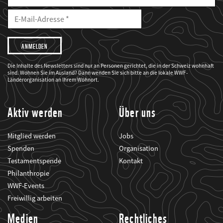
E-
Mailadresse
E-
Mail
Adresse
Ich
möchte,
dass
der
WWF
Die Inhalte des Newsletters sind nur an Personen gerichtet, die in der Schweiz wohnhaft
mich
sind. Wohnen Sie im Ausland? Dann wenden Sie sich bitte an die lokale WWF-
über
seine
Länderorganisation an Ihrem Wohnort.
Projekte
informiert.
Aktiv werden
Über uns
Mitglied werden
Jobs
Spenden
Organisation
Testamentspende
Kontakt
Philanthropie
WWF-Events
Freiwillig arbeiten
Medien
Rechtliches