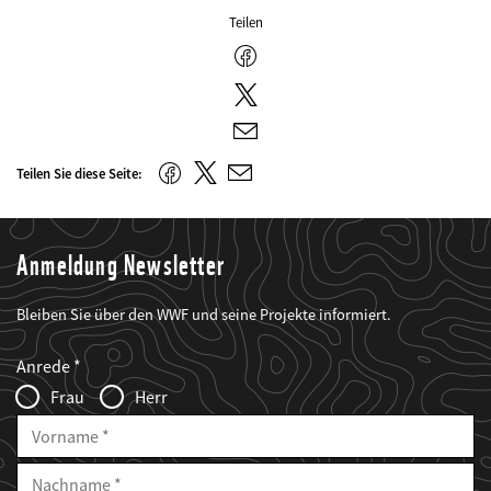
Teilen
Facebook
Twitter
E-
Mail
Twitter
Facebook
Teilen Sie diese Seite:
E-
Mail
Anmeldung Newsletter
Bleiben Sie über den WWF und seine Projekte informiert.
Web2Case
Fieldset
anrede_name
Anrede
Infofelder
Frau
Herr
Vorname
Nachname