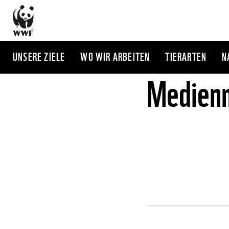
Direkt
zum
Inhalt
UNSERE ZIELE
WO WIR ARBEITEN
TIERARTEN
N
Medienm