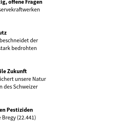
ig, offene Fragen
servekraftwerken
utz
beschneidet der
stark bedrohten
ile Zukunft
eichert unsere Natur
en des Schweizer
en Pestiziden
e Bregy (22.441)