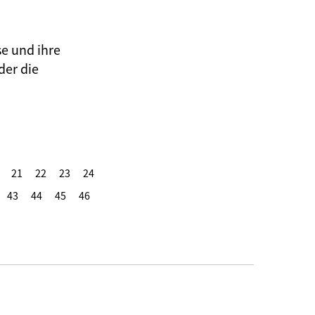
se und ihre
der die
21
22
23
24
43
44
45
46