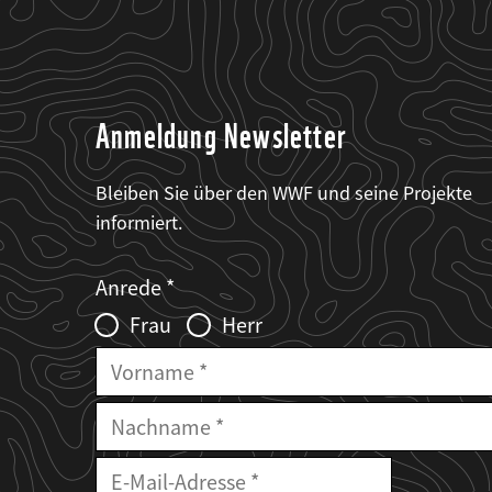
Anmeldung Newsletter
Bleiben Sie über den WWF und seine Projekte
informiert.
Web2Case
Fieldset
anrede_name
Anrede
Infofelder
Frau
Herr
Vorname
Nachname
E-
Mailadresse
E-