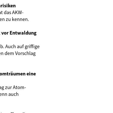
risiken
at das AKW-
gen zu kennen.
z vor Entwaldung
. Auch auf griffige
en dem Vorschlag
Atomträumen eine
ag zur Atom-
wenn auch