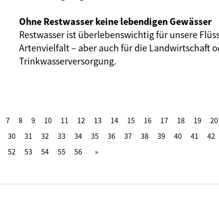
Ohne Restwasser keine lebendigen Gewässer
Restwasser ist überlebenswichtig für unsere Flüs
Artenvielfalt – aber auch für die Landwirtschaft o
Trinkwasserversorgung.
7
8
9
10
11
12
13
14
15
16
17
18
19
20
30
31
32
33
34
35
36
37
38
39
40
41
42
52
53
54
55
56