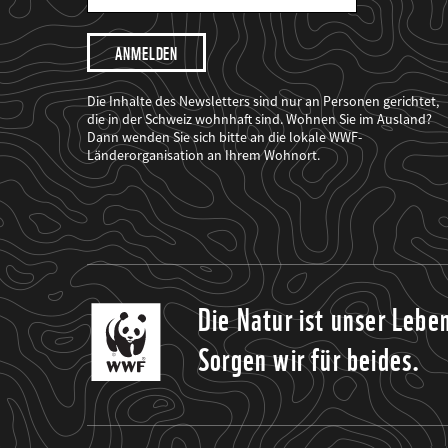
Mail
Adresse
Ich
möchte,
dass
der
WWF
Die Inhalte des Newsletters sind nur an Personen gerichtet,
mich
die in der Schweiz wohnhaft sind. Wohnen Sie im Ausland?
über
Dann wenden Sie sich bitte an die lokale WWF-
seine
Projekte
Länderorganisation an Ihrem Wohnort.
informiert.
Die Natur ist unser Lebe
Sorgen wir für beides.