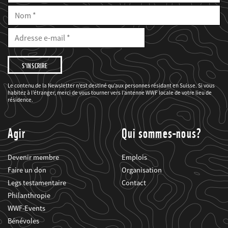
Nom
E-
Mail
Adresse
e-
mail
Je
souhaite
être
informé(e)
des
Le contenu de la Newsletter n’est destiné qu’aux personnes résidant en Suisse. Si vous
projets
habitez à l’étranger, merci de vous tourner vers l’antenne WWF locale de votre lieu de
du
WWF.
résidence.
Agir
Qui sommes-nous?
Devenir membre
Emplois
Faire un don
Organisation
Legs testamentaire
Contact
Philanthropie
WWF-Events
Bénévoles