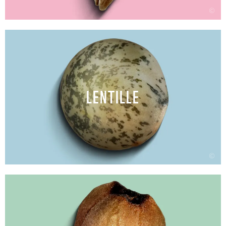
©
LENTILLE
©