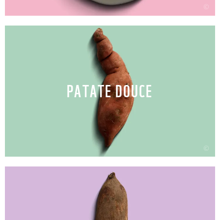
©
PATATE DOUCE
©