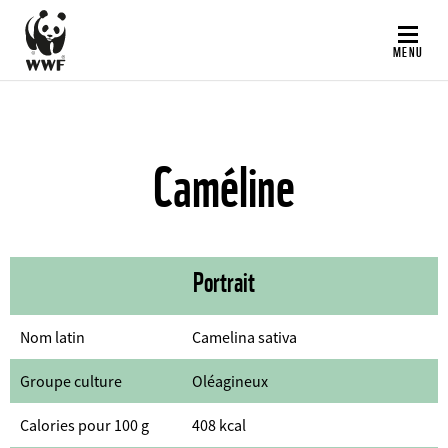
Aller
au
MENU
contenu
principal
Caméline
Portrait
Nom latin
Camelina sativa
Groupe culture
Oléagineux
Calories pour 100 g
408 kcal