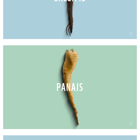
©
PANAIS
©