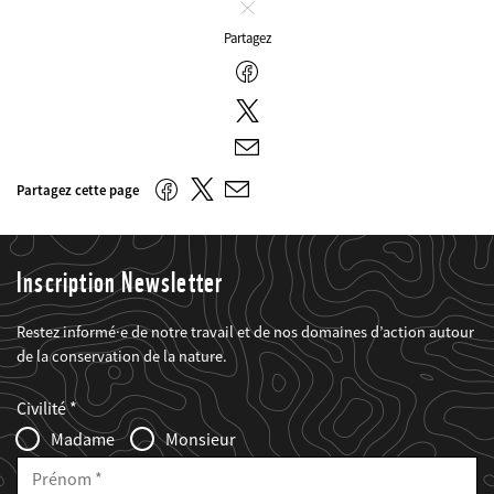
Fermer
Partagez
Facebook
Twitter
E-
mail
Twitter
Facebook
Partagez cette page
E-
mail
Inscription Newsletter
Restez informé·e de notre travail et de nos domaines d’action autour
de la conservation de la nature.
Web2Case
Fieldset
anrede_name
Civilité
Infofelder
Madame
Monsieur
Prénom