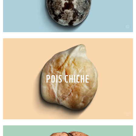
©
POIS CHICHE
©