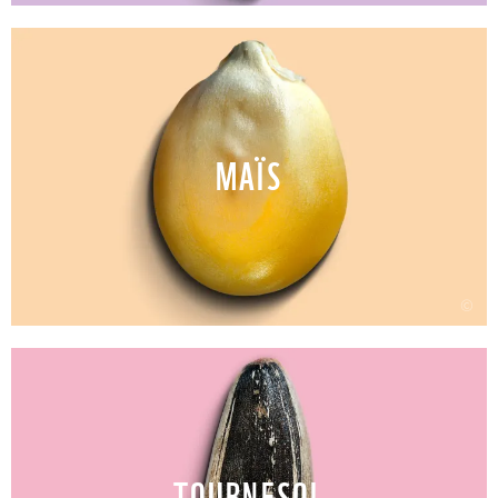
MAÏS
©
TOURNESOL