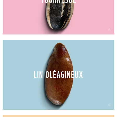
©
LIN OLÉAGINEUX
©