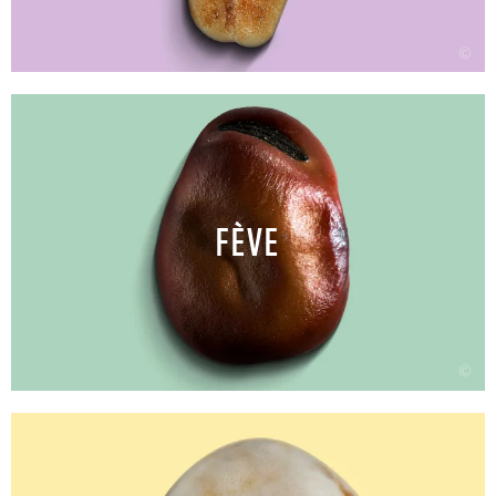
©
FÈVE
©