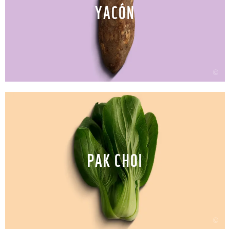
YACÓN
©
PAK CHOI
©