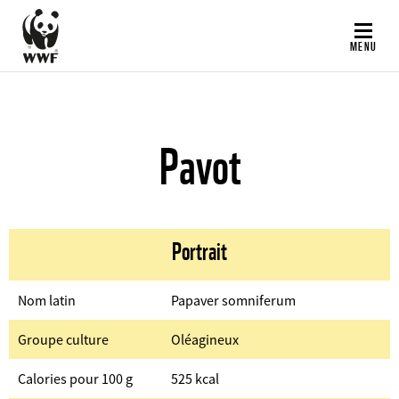
Aller
au
MENU
contenu
principal
Pavot
Portrait
Nom latin
Papaver somniferum
Groupe culture
Oléagineux
Calories pour 100 g
525 kcal