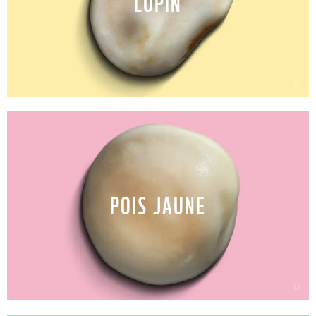
LUPIN
©
POIS JAUNE
©