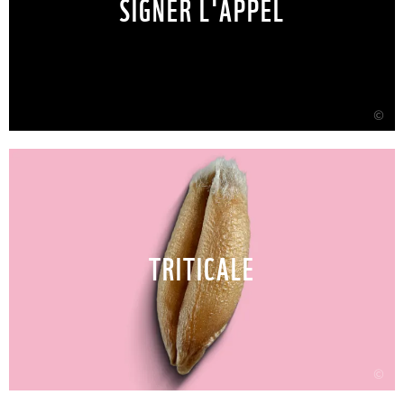
SIGNER L'APPEL
©
TRITICALE
©