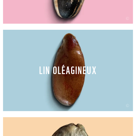
©
LIN OLÉAGINEUX
©