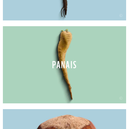
©
PANAIS
©