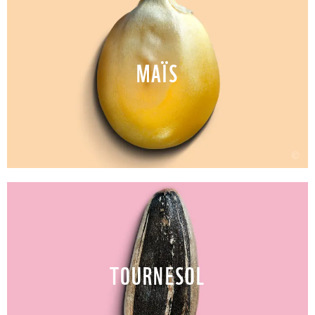
MAÏS
©
TOURNESOL