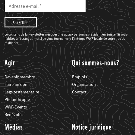
E-
Mail
Adresse
e-
mail
Je
souhaite
être
informé(e)
des
Le contenu de la Newsletter n’est destiné qu’aux personnes résidant en Suisse. Si vous
projets
habitez à l’étranger, merci de vous tourner vers l’antenne WWF locale de votre lieu de
du
WWF.
résidence.
Agir
Qui sommes-nous?
Devenir membre
Emplois
Faire un don
Organisation
Legs testamentaire
Contact
Philanthropie
WWF-Events
Bénévoles
Médias
Notice juridique