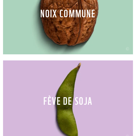
NOIX COMMUNE
©
FÈVE DE SOJA
©