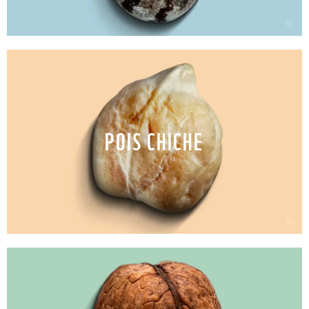
©
POIS CHICHE
©