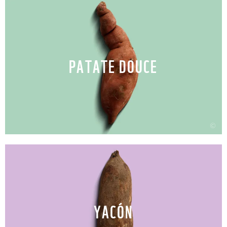
PATATE DOUCE
©
YACÓN