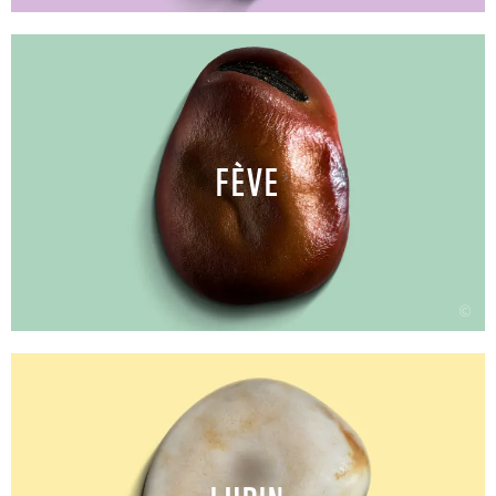
FÈVE
©