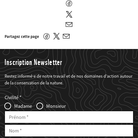
Facebook
Twitter
E-
mail
Twitter
Facebook
Partagez cette page
E-
mail
Inscription Newsletter
Restez informé·e de notre travail et de nos domaines d’action autour
de la conservation de la nature.
Web2Case
Fieldset
anrede_name
Civilité
Infofelder
Madame
Monsieur
Prénom
Nom