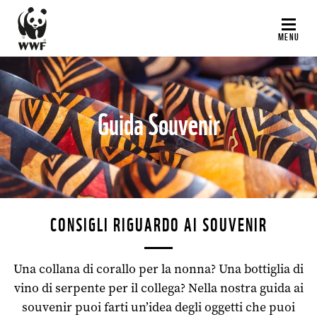
Salta
al
MENU
contenuto
principale
Guida Souvenir
©
CONSIGLI RIGUARDO AI SOUVENIR
Una collana di corallo per la nonna? Una bottiglia di
vino di serpente per il collega? Nella nostra guida ai
souvenir puoi farti un’idea degli oggetti che puoi