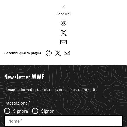
Chiudi
Condividi
Facebook
Twitter
E-
mail
Twitter
Facebook
Condividi questa pagina
E-
mail
Newsletter WWF
Rimani informato sul nostro lavoro e i nostri progetti.
Web2Case
Fieldset
anrede_name
Intestazione
Infofelder
Signora
Signor
Nome