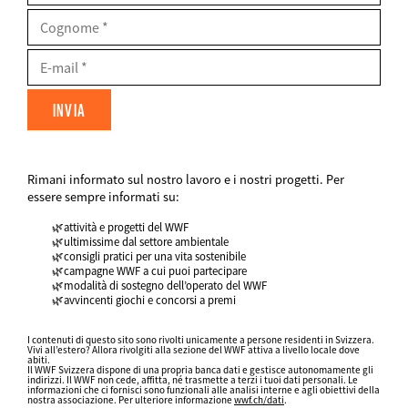
Cognome
E-
Mail
Rimani informato sul nostro lavoro e i nostri progetti. Per
FIELDSET
essere sempre informati su:
attività e progetti del WWF
ultimissime dal settore ambientale
consigli pratici per una vita sostenibile
campagne WWF a cui puoi partecipare
modalità di sostegno dell’operato del WWF
avvincenti giochi e concorsi a premi
Datenschutz
fieldset
I contenuti di questo sito sono rivolti unicamente a persone residenti in Svizzera.
Vivi all’estero? Allora rivolgiti alla sezione del WWF attiva a livello locale dove
FIELDSET
abiti.
Il WWF Svizzera dispone di una propria banca dati e gestisce autonomamente gli
indirizzi. Il WWF non cede, affitta, né trasmette a terzi i tuoi dati personali. Le
informazioni che ci fornisci sono funzionali alle analisi interne e agli obiettivi della
nostra associazione. Per ulteriore informazione
wwf.ch/dati
.