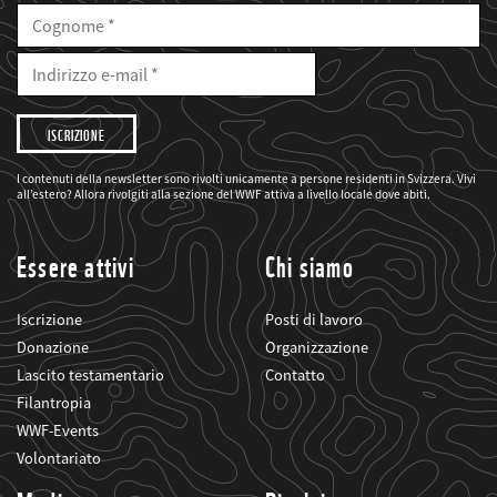
Cognome
E-
Mail
Indirizzo
e-
mail
Desidero
che
il
WWF
mi
I contenuti della newsletter sono rivolti unicamente a persone residenti in Svizzera. Vivi
informi
all’estero? Allora rivolgiti alla sezione del WWF attiva a livello locale dove abiti.
sui
suoi
progetti
Essere attivi
Chi siamo
Iscrizione
Posti di lavoro
Donazione
Organizzazione
Lascito testamentario
Contatto
Filantropia
WWF-Events
Volontariato