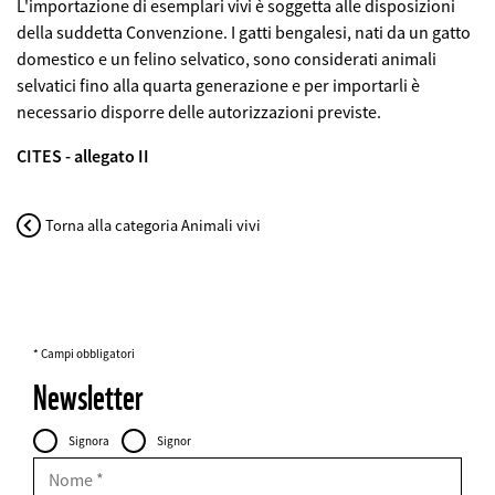
L'importazione di esemplari vivi è soggetta alle disposizioni
della suddetta Convenzione. I gatti bengalesi, nati da un gatto
domestico e un felino selvatico, sono considerati animali
selvatici fino alla quarta generazione e per importarli è
necessario disporre delle autorizzazioni previste.
CITES - allegato II
Torna alla categoria Animali vivi
* Campi obbligatori
Newsletter
Personal
Intestazione
Signora
Signor
Data
FIELDSET
Nome