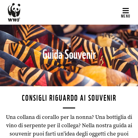
Salta
al
MENU
contenuto
principale
Guida Souvenir
©
CONSIGLI RIGUARDO AI SOUVENIR
Una collana di corallo per la nonna? Una bottiglia di
vino di serpente per il collega? Nella nostra guida ai
souvenir puoi farti un’idea degli oggetti che puoi