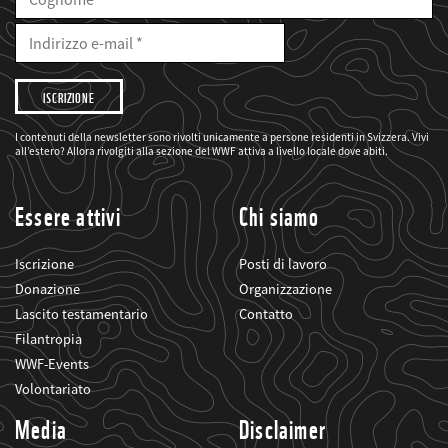
Cognome
E-
Mail
Indirizzo
e-
mail
Desidero
che
il
WWF
mi
I contenuti della newsletter sono rivolti unicamente a persone residenti in Svizzera. Vivi
informi
all’estero? Allora rivolgiti alla sezione del WWF attiva a livello locale dove abiti.
sui
suoi
progetti
Essere attivi
Chi siamo
Iscrizione
Posti di lavoro
Donazione
Organizzazione
Lascito testamentario
Contatto
Filantropia
WWF-Events
Volontariato
Media
Disclaimer