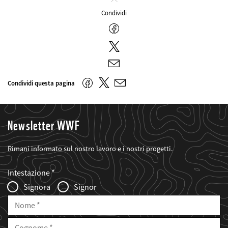
Chiudi
Condividi
Facebook
Twitter
E-
mail
Twitter
Facebook
Condividi questa pagina
E-
mail
Newsletter WWF
Rimani informato sul nostro lavoro e i nostri progetti.
Web2Case
Fieldset
anrede_name
Intestazione
Infofelder
Signora
Signor
Nome