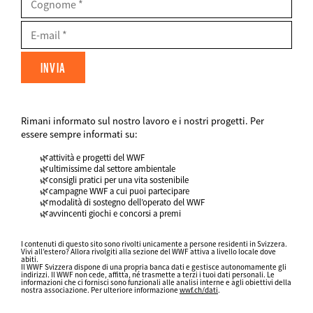
Cognome
E-
Mail
Rimani informato sul nostro lavoro e i nostri progetti. Per
FIELDSET
essere sempre informati su:
attività e progetti del WWF
ultimissime dal settore ambientale
consigli pratici per una vita sostenibile
campagne WWF a cui puoi partecipare
modalità di sostegno dell’operato del WWF
avvincenti giochi e concorsi a premi
Datenschutz
fieldset
I contenuti di questo sito sono rivolti unicamente a persone residenti in Svizzera.
Vivi all’estero? Allora rivolgiti alla sezione del WWF attiva a livello locale dove
FIELDSET
abiti.
Il WWF Svizzera dispone di una propria banca dati e gestisce autonomamente gli
indirizzi. Il WWF non cede, affitta, né trasmette a terzi i tuoi dati personali. Le
informazioni che ci fornisci sono funzionali alle analisi interne e agli obiettivi della
nostra associazione. Per ulteriore informazione
wwf.ch/dati
.
Web2Case