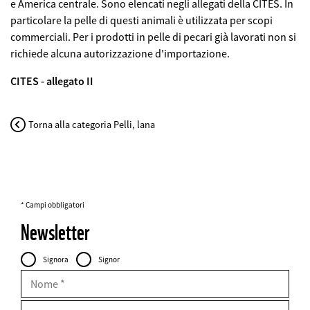
e America centrale. Sono elencati negli allegati della CITES. In
particolare la pelle di questi animali è utilizzata per scopi
commerciali. Per i prodotti in pelle di pecari già lavorati non si
richiede alcuna autorizzazione d'importazione.
CITES - allegato II
Torna alla categoria Pelli, lana
* Campi obbligatori
Newsletter
Personal
Intestazione
Signora
Signor
Data
FIELDSET
Nome